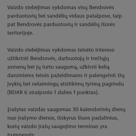
Socialinės žiniasklaidos paskyrų privatumo politika
Vaizdo stebėjimas vykdomas visų Bendrovės
parduotuvių bei sandėlių vidaus patalpose, taip
Kliento pateiktas parduotuvės įvertinimas
pat Bendrovės parduotuvių ir sandėlių išorės
Verslo partnerių privatumo politika
teritorijoje.
Klientų aptarnavimo įvertinimas
Vaizdo stebėjimas vykdomas teisėto intereso
Vaizdo stebėjimas
užtikrinti Bendrovės, darbuotojų ir trečiųjų
Atitiktis
asmenų bei jų turto saugumą, užkirsti kelią
daromiems teisės pažeidimams ir palengvinti šių
Prekių grąžinimas
įvykių bei nelaimingų atsitikimų tyrimą pagrindu
Kontaktai
(BDAR 6 straipsnio 1 dalies f punktas).
Įrašytas vaizdas saugomas 30 kalendorinių dienų
nuo įrašymo dienos, išskyrus šiuos padalinius,
kurių vaizdo įrašų saugojimo terminas yra
trumpesnis: