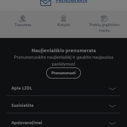
PRENUMERATA
Tvarumas
Kokybė
Prekių grąžinimo
tvarka
Naujienlaiškio prenumerata
Prenumeruokite naujienlaiškį ir gaukite naujausius
pasiūlymus!
Prenumeruoti
Apie LIDL
Susisiekite
Apdovanojimai