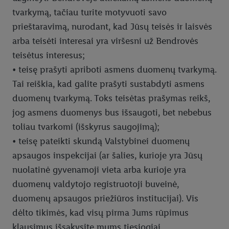
informacijos, įskaitant informaciją apie duomenų saugojimo
tvarkymą, tačiau turite motyvuoti savo
laikotarpį ir Jūsų teisę bet kada atšaukti sutikimą, galite rasti
prieštaravimą, nurodant, kad Jūsų teisės ir laisvės
mūsų
privatumo politikoje
arba paspaudus
čia
.
arba teisėti interesai yra viršesni už Bendrovės
teisėtus interesus;
• teisę prašyti apriboti asmens duomenų tvarkymą.
Tai reiškia, kad galite prašyti sustabdyti asmens
duomenų tvarkymą. Toks teisėtas prašymas reikš,
jog asmens duomenys bus išsaugoti, bet nebebus
toliau tvarkomi (išskyrus saugojimą);
• teisę pateikti skundą Valstybinei duomenų
apsaugos inspekcijai (ar šalies, kurioje yra Jūsų
nuolatinė gyvenamoji vieta arba kurioje yra
duomenų valdytojo registruotoji buveinė,
duomenų apsaugos priežiūros institucijai). Vis
dėlto tikimės, kad visų pirma Jums rūpimus
klausimus išsakysite mums tiesiogiai.