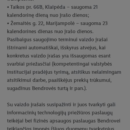
• Taikos pr. 66B, Klaipėda – saugoma 21
kalendorinę dieną nuo įrašo dienos;
• Žemaitės g. 22, Marijampolė – saugoma 23
kalendorines dienas nuo įrašo dienos.
Pasibaigus saugojimo terminui vaizdo įrašai
ištrinami automatiškai, išskyrus atvejus, kai
konkretus vaizdo įrašas yra išsaugomas esant
svarbiai priežasčiai (kompetentingai valstybės
institucijai pradėjus tyrimą, atsitikus nelaimingam
atsitikimui darbe, paaiškėjus prekių trūkumui,
sugadinus Bendrovės turtą ir pan.).
Su vaizdo įrašais susipažinti ir juos tvarkyti gali
informacinių technologijų priežiūros paslaugų
teikėjai bei fizinės apsaugos paslaugas Bendrovei
teikiančios įmonės (šiuos duomenų tvarkytojus