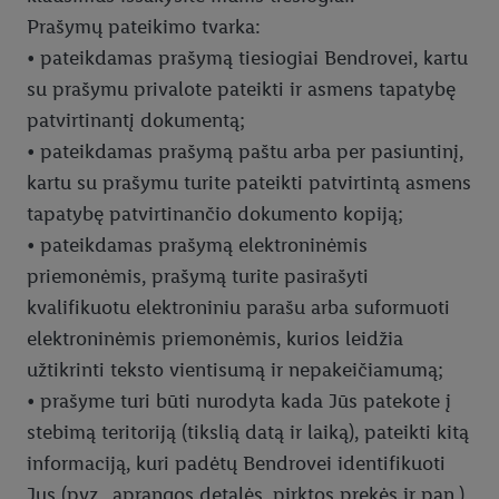
Prašymų pateikimo tvarka:
• pateikdamas prašymą tiesiogiai Bendrovei, kartu
su prašymu privalote pateikti ir asmens tapatybę
patvirtinantį dokumentą;
• pateikdamas prašymą paštu arba per pasiuntinį,
kartu su prašymu turite pateikti patvirtintą asmens
tapatybę patvirtinančio dokumento kopiją;
• pateikdamas prašymą elektroninėmis
priemonėmis, prašymą turite pasirašyti
kvalifikuotu elektroniniu parašu arba suformuoti
elektroninėmis priemonėmis, kurios leidžia
užtikrinti teksto vientisumą ir nepakeičiamumą;
• prašyme turi būti nurodyta kada Jūs patekote į
stebimą teritoriją (tikslią datą ir laiką), pateikti kitą
informaciją, kuri padėtų Bendrovei identifikuoti
Jus (pvz., aprangos detalės, pirktos prekės ir pan.)