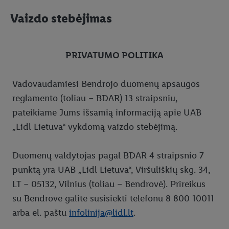
Parduotuvių paieška
Vaizdo stebėjimas
Naujienlaiškis
Dovanų kortelės
PRIVATUMO POLITIKA
Piktogramų paaiškinimai
Dovanų kortelių juridiniams asmenims užsakymas
Vadovaudamiesi Bendrojo duomenų apsaugos
Global Blue – PVM grąžinimas ne ES piliečiams
Dovanų kortelių likučio tikrinimas
MSC - JŪRŲ VALDYMO TARYBA
reglamento (toliau – BDAR) 13 straipsniu,
Prekių ženklai
Socialinės kortelės
Hohenšteino instituto sertifikatas
pateikiame Jums išsamią informaciją apie UAB
Kepinių sąrašas
Dovanų kortelių naudojimo sąlygos
Mūsų pirkėjai įvertino – „Best Buy Award“
Ne maisto prekių ženklai
„Lidl Lietuva“ vykdomą vaizdo stebėjimą.
Lankytojų elgesio taisyklės
Dovanų kortelės įsigijimo užsakymo būdu sąlygos
Maisto prekių ženklai
PARKSIDE
Duomenų valdytojas pagal BDAR 4 straipsnio 7
Duomenų apsauga
Dažniausiai užduodami klausimai apie dovanų korteles
SILVERCREST
punktą yra UAB „Lidl Lietuva“, Viršuliškių skg. 34,
Klientų aptarnavimo skyriaus privatumo politika
CRIVIT
LT – 05132, Vilnius (toliau – Bendrovė). Prireikus
su Bendrove galite susisiekti telefonu 8 800 10011
Slapukai
LIDL tekstilė
arba el. paštu
infolinija@lidl.lt
.
Svetainės duomenų apsaugos taisyklės