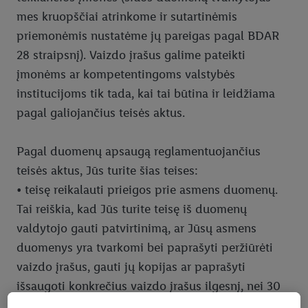
mes kruopščiai atrinkome ir sutartinėmis
priemonėmis nustatėme jų pareigas pagal BDAR
28 straipsnį). Vaizdo įrašus galime pateikti
įmonėms ar kompetentingoms valstybės
institucijoms tik tada, kai tai būtina ir leidžiama
pagal galiojančius teisės aktus.
Pagal duomenų apsaugą reglamentuojančius
teisės aktus, Jūs turite šias teises:
• teisę reikalauti prieigos prie asmens duomenų.
Tai reiškia, kad Jūs turite teisę iš duomenų
valdytojo gauti patvirtinimą, ar Jūsų asmens
duomenys yra tvarkomi bei paprašyti peržiūrėti
vaizdo įrašus, gauti jų kopijas ar paprašyti
išsaugoti konkrečius vaizdo įrašus ilgesnį, nei 30
kalendorinių dienų, laikotarpį Bendrovės duomenų