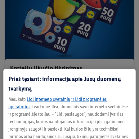
Kortelių likučio tikrinimas
Prieš tęsiant: informacija apie Jūsų duomenų
Tikrinti
tvarkymą
Mes, kaip
Lidl interneto svetainių ir Lidl programėlės
operatorius
, tvarkome Jūsų duomenis savo interneto svetainėse
ir programėlėje (toliau – "Lidl paslaugos") naudodami įvairias
Dovanų kortelių naudojimo sąlygos
technologijas, kurios naudojamos informacijai jūsų galiniame
įrenginyje saugoti ir pasiekti. Kai kurios iš jų yra techniškai
UAB „Lidl Lietuva“ kortelės gali būti plastikines
būtinos arba naudojamos su Jūsų sutikimu patogiems svetainės