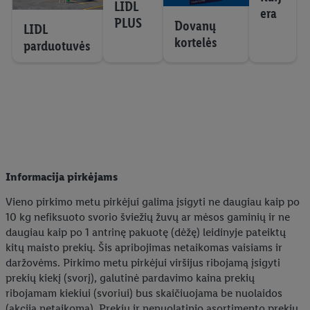
LIDL
era
PLUS
Dovanų
LIDL
kortelės
parduotuvės
Informacija pirkėjams
Vieno pirkimo metu pirkėjui galima įsigyti ne daugiau kaip po
10 kg nefiksuoto svorio šviežių žuvų ar mėsos gaminių ir ne
daugiau kaip po 1 antrinę pakuotę (dėžę) leidinyje pateiktų
kitų maisto prekių. Šis apribojimas netaikomas vaisiams ir
daržovėms. Pirkimo metu pirkėjui viršijus ribojamą įsigyti
prekių kiekį (svorį), galutinė pardavimo kaina prekių
ribojamam kiekiui (svoriui) bus skaičiuojama be nuolaidos
(akcija netaikoma). Prekių ir nenuolatinio asortimento prekių