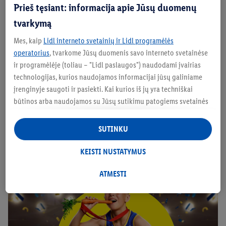
PASIŪLYMAI
PASIŪLYMAI
PAS
Prieš tęsiant: informacija apie Jūsų duomenų
Nuo rugpjūčio 3 d.
Nuo rugpjūčio 3 d.
Nuo rug
tvarkymą
Mes, kaip
Lidl interneto svetainių ir Lidl programėlės
operatorius
, tvarkome Jūsų duomenis savo interneto svetainėse
ir programėlėje (toliau – "Lidl paslaugos") naudodami įvairias
technologijas, kurios naudojamos informacijai jūsų galiniame
LIVARNO: Vaikų
įrenginyje saugoti ir pasiekti. Kai kurios iš jų yra techniškai
kambarys
10 metų
būtinos arba naudojamos su Jūsų sutikimu patogiems svetainės
šviežio maisto
nustatymams, statistinių duomenų rinkimui arba
personalizuotoms reklamos priemonėms Lidl paslaugose ir už
SUTINKU
partneris
jų ribų. Jei esate "Lidl Plus" programos dalyvis, šiais tikslais taip
pat tvarkomi duomenys apie Jūsų elgesį apsiperkant
KEISTI NUSTATYMUS
parduotuvėje.
Skiltyje "Keisti nustatymus" galite leisti individualius tikslus ir
ATMESTI
rasti daugiau informacijos apie duomenų tvarkymą.
Paspaudę "Atmesti", galite leisti naudoti tik būtinas
technologijas. Pasirinkę "Sutinku", sutinkate, kad duomenys
būtų tvarkomi visais pirmiau minėtais tikslais. Daugiau