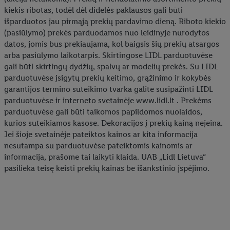
kiekis ribotas, todėl dėl didelės paklausos gali būti
išparduotos jau pirmąją prekių pardavimo dieną. Riboto kiekio
(pasiūlymo) prekės parduodamos nuo leidinyje nurodytos
datos, jomis bus prekiaujama, kol baigsis šių prekių atsargos
arba pasiūlymo laikotarpis. Skirtingose LIDL parduotuvėse
gali būti skirtingų dydžių, spalvų ar modelių prekės. Su LIDL
parduotuvėse įsigytų prekių keitimo, grąžinimo ir kokybės
garantijos termino suteikimo tvarka galite susipažinti LIDL
parduotuvėse ir interneto svetainėje www.lidl.lt . Prekėms
parduotuvėse gali būti taikomos papildomos nuolaidos,
kurios suteikiamos kasose. Dekoracijos į prekių kainą neįeina.
Jei šioje svetainėje pateiktos kainos ar kita informacija
nesutampa su parduotuvėse pateiktomis kainomis ar
informacija, prašome tai laikyti klaida. UAB „Lidl Lietuva“
pasilieka teisę keisti prekių kainas be išankstinio įspėjimo.