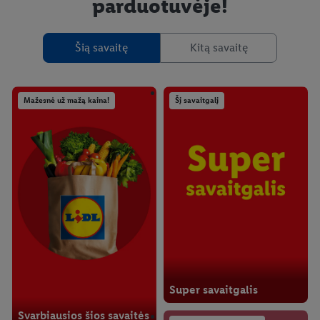
parduotuvėje!
Šią savaitę
Kitą savaitę
Mažesnė už mažą kaina!
Šį savaitgalį
Super savaitgalis
Svarbiausios šios savaitės