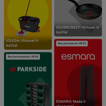
SILVERCREST: Virtuvei ir
buičiai
VILEDA: Virtuvei ir
Nuo pirmadienio, 08 03
buičiai
Nuo ketvirtadienio, 08 06
ESMARA: Mada ir