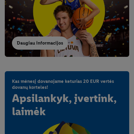
informacijos, įskaitant informaciją apie duomenų saugojimo
laikotarpį ir Jūsų teisę bet kada atšaukti sutikimą, galite rasti
mūsų
privatumo politikoje
arba paspaudus
čia
.
Daugiau informacijos
Kas mėnesį dovanojame keturias 20 EUR vertės
dovanų korteles!
Apsilankyk, įvertink,
laimėk