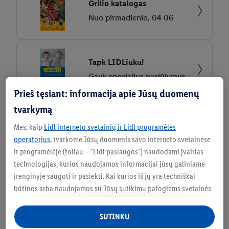
Grilio katalogas
Nuo pirmadienio, 04 06
Tapk LIDLiuku!
Gauk specialius pasiūlymus
Prieš tęsiant: informacija apie Jūsų duomenų
tvarkymą
Naujos parduotuvės
Mes, kaip
Lidl interneto svetainių ir Lidl programėlės
operatorius
, tvarkome Jūsų duomenis savo interneto svetainėse
ir programėlėje (toliau – "Lidl paslaugos") naudodami įvairias
Nauja parduotuvė Kaune
technologijas, kurios naudojamos informacijai jūsų galiniame
Rokelių g. 1, Kaunas
įrenginyje saugoti ir pasiekti. Kai kurios iš jų yra techniškai
būtinos arba naudojamos su Jūsų sutikimu patogiems svetainės
nustatymams, statistinių duomenų rinkimui arba
personalizuotoms reklamos priemonėms Lidl paslaugose ir už
SUTINKU
Alkoholinių gėrimų leidiniai pateikiami
jų ribų. Jei esate "Lidl Plus" programos dalyvis, šiais tikslais taip