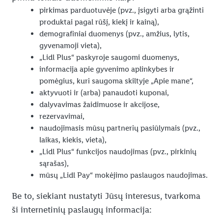
pirkimas parduotuvėje (pvz., įsigyti arba grąžinti
produktai pagal rūšį, kiekį ir kainą),
demografiniai duomenys (pvz., amžius, lytis,
gyvenamoji vieta),
„Lidl Plus“ paskyroje saugomi duomenys,
informacija apie gyvenimo aplinkybes ir
pomėgius, kuri saugoma skiltyje „Apie mane“,
aktyvuoti ir (arba) panaudoti kuponai,
dalyvavimas žaidimuose ir akcijose,
rezervavimai,
naudojimasis mūsų partnerių pasiūlymais (pvz.,
laikas, kiekis, vieta),
„Lidl Plus“ funkcijos naudojimas (pvz., pirkinių
sąrašas),
mūsų „Lidl Pay“ mokėjimo paslaugos naudojimas.
Be to, siekiant nustatyti Jūsų interesus, tvarkoma
ši internetinių paslaugų informacija: