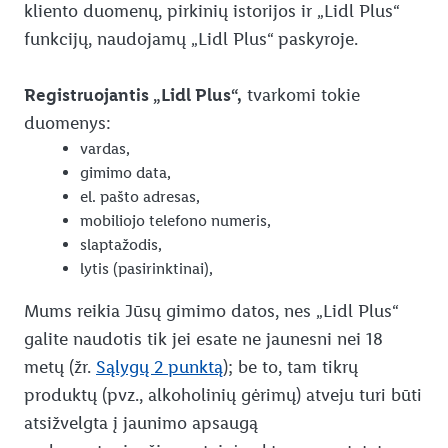
kliento duomenų, pirkinių istorijos ir „Lidl Plus“
funkcijų, naudojamų „Lidl Plus“ paskyroje.
Registruojantis „Lidl Plus“,
tvarkomi tokie
duomenys:
vardas,
gimimo data,
el. pašto adresas,
mobiliojo telefono numeris,
slaptažodis,
lytis (pasirinktinai),
Mums reikia Jūsų gimimo datos, nes „Lidl Plus“
galite naudotis tik jei esate ne jaunesni nei 18
metų (žr.
Sąlygų 2 punktą
); be to, tam tikrų
produktų (pvz., alkoholinių gėrimų) atveju turi būti
atsižvelgta į jaunimo apsaugą