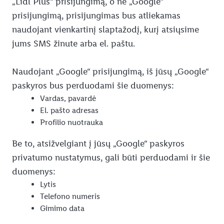
„Lidl Plus“ prisijungimą, o ne „Google“
prisijungimą, prisijungimas bus atliekamas
naudojant vienkartinį slaptažodį, kurį atsiųsime
jums SMS žinute arba el. paštu.
Naudojant „Google“ prisijungimą, iš jūsų „Google“
paskyros bus perduodami šie duomenys:
Vardas, pavardė
El. pašto adresas
Profilio nuotrauka
Be to, atsižvelgiant į jūsų „Google“ paskyros
privatumo nustatymus, gali būti perduodami ir šie
duomenys:
Lytis
Telefono numeris
Gimimo data