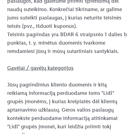
paslaugos, kad galėtume priimti sprendimą dėl
naudų suteikimo. Konkrečiai tikriname, ar galime
jums suteikti paslaugas, į kurias neturite teisinės
teisės (pvz., išduoti kuponus).
Teisinis pagrindas yra BDAR 6 straipsnio 1 dalies b
punktas, t. y. minėtus duomenis tvarkome
remdamiesi jūsų ir mūsų sutartiniais santykiais.
Gavėjai / gavėjų kategorijos
Jūsų pagrindinius kliento duomenis ir kitą
reikiamą informaciją perduodame toms "Lidl”
grupės įmonėms, į kurias kreipiatės dėl klientų
aptarnavimo užklausų. Geros valios paslaugų
kontekste perduodame informaciją atitinkamai
"Lidl" grupės įmonei, kuri leidžia priimti tokį