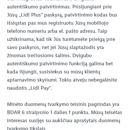
autentiškumo patvirtinimas. Prisijungiant prie
Jūsų „Lidl Plus“ paskyrą, patvirtinimo kodas bus
išsiųstas pas mus registruotu Jūsų mobiliojo
telefono numeriu arba el. pašto adresu. Taip
užtikrinama, kad tik Jūs turėtumėte prieigą prie
savo paskyros, net jei Jūsų slaptažodis yra
žinomas trečiosioms šalims. Dvigubo
autentiškumo patvirtinimo funkciją galima bet
kada išjungti, susisiekus su mūsų klientų
aptarnavimo skyriumi. Tokiu atveju nebegalėsite
naudotis „Lidl Pay“.
Minėto duomenų tvarkymo teisinis pagrindas yra
BDAR 6 straipsnio 1 dalies f punktu. Mūsų teisėtas
interesas susijęs su aukščiau aprašytais duomenų
tvarkymo tikslais.