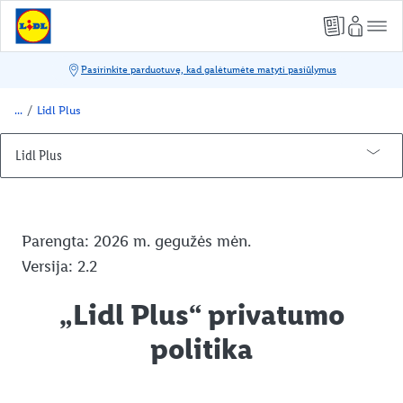
/
Lidl Plus
Lidl Plus
Kaip naudotis
Užsisakyk ir atsiimk!
Parengta: 2026 m. gegužės mėn.
Partnerių pasiūlymai
Versija: 2.2
Kuponas Plus
„Lidl Plus“ privatumo
Lidl Pay: pridėk savo mokėjimo kortelę
politika
Pagalba
Duomenų apsauga