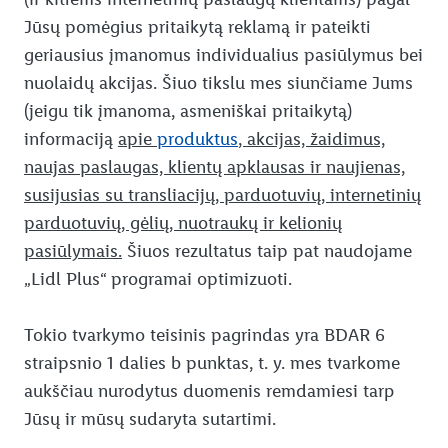
Jūsų pomėgius pritaikytą reklamą ir pateikti
geriausius įmanomus individualius pasiūlymus bei
nuolaidų akcijas. Šiuo tikslu mes siunčiame Jums
(jeigu tik įmanoma, asmeniškai pritaikytą)
informaciją
apie
produktus
, akcijas, žaidimus,
naujas paslaugas, klientų apklausas ir naujienas,
susijusias su transliacijų, parduotuvių, internetinių
parduotuvių, gėlių, nuotraukų ir kelionių
pasiūlymais.
Šiuos rezultatus taip pat naudojame
„Lidl Plus“ programai optimizuoti.
Tokio tvarkymo teisinis pagrindas yra BDAR 6
straipsnio 1 dalies b punktas, t. y. mes tvarkome
aukščiau nurodytus duomenis remdamiesi tarp
Jūsų ir mūsų sudaryta sutartimi.