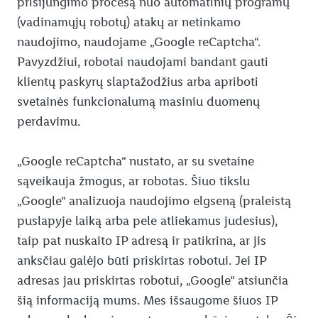
prisijungimo procesą nuo automatinių programų
(vadinamųjų robotų) atakų ar netinkamo
naudojimo, naudojame „Google reCaptcha“.
Pavyzdžiui, robotai naudojami bandant gauti
klientų paskyrų slaptažodžius arba apriboti
svetainės funkcionalumą masiniu duomenų
perdavimu.
„Google reCaptcha“ nustato, ar su svetaine
sąveikauja žmogus, ar robotas. Šiuo tikslu
„Google“ analizuoja naudojimo elgseną (praleistą
puslapyje laiką arba pele atliekamus judesius),
taip pat nuskaito IP adresą ir patikrina, ar jis
anksčiau galėjo būti priskirtas robotui. Jei IP
adresas jau priskirtas robotui, „Google“ atsiunčia
šią informaciją mums. Mes išsaugome šiuos IP