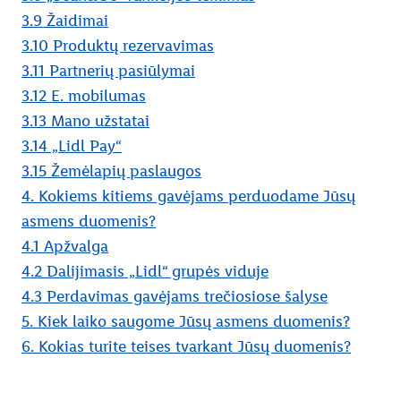
3.9 Žaidimai
3.10 Produktų rezervavimas
3.11 Partnerių pasiūlymai
3.12 E. mobilumas
3.13 Mano užstatai
3.14 „Lidl Pay“
3.15 Žemėlapių paslaugos
4. Kokiems kitiems gavėjams perduodame Jūsų
asmens duomenis?
4.1 Apžvalga
4.2 Dalijimasis „Lidl“ grupės viduje
4.3 Perdavimas gavėjams trečiosiose šalyse
5. Kiek laiko saugome Jūsų asmens duomenis?
6. Kokias turite teises tvarkant Jūsų duomenis?