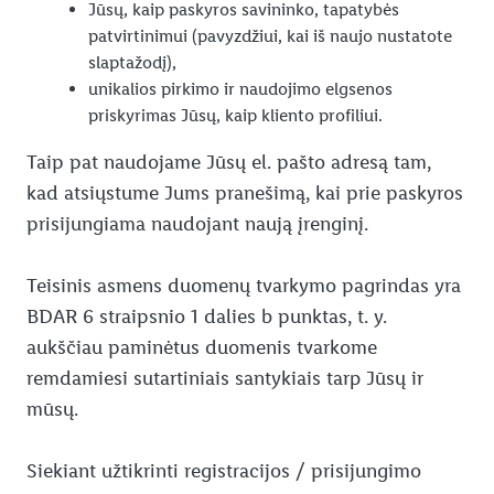
Jūsų, kaip paskyros savininko, tapatybės
patvirtinimui (pavyzdžiui, kai iš naujo nustatote
slaptažodį),
unikalios pirkimo ir naudojimo elgsenos
priskyrimas Jūsų, kaip kliento profiliui.
Taip pat naudojame Jūsų el. pašto adresą tam,
kad atsiųstume Jums pranešimą, kai prie paskyros
prisijungiama naudojant naują įrenginį.
Teisinis asmens duomenų tvarkymo pagrindas yra
BDAR 6 straipsnio 1 dalies b punktas, t. y.
aukščiau paminėtus duomenis tvarkome
remdamiesi sutartiniais santykiais tarp Jūsų ir
mūsų.
Siekiant užtikrinti registracijos / prisijungimo