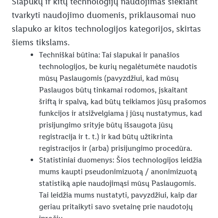
Slapukų ir kitų technologijų naudojimas siekiant
tvarkyti naudojimo duomenis, priklausomai nuo
slapuko ar kitos technologijos kategorijos, skirtas
šiems tikslams.
Techniškai būtina: Tai slapukai ir panašios
technologijos, be kurių negalėtumėte naudotis
mūsų Paslaugomis (pavyzdžiui, kad mūsų
Paslaugos būtų tinkamai rodomos, įskaitant
šriftą ir spalvą, kad būtų teikiamos jūsų prašomos
funkcijos ir atsižvelgiama į jūsų nustatymus, kad
prisijungimo srityje būtų išsaugota jūsų
registracija ir t. t.) ir kad būtų užtikrinta
registracijos ir (arba) prisijungimo procedūra.
Statistiniai duomenys: Šios technologijos leidžia
mums kaupti pseudonimizuotą / anonimizuotą
statistiką apie naudojimąsi mūsų Paslaugomis.
Tai leidžia mums nustatyti, pavyzdžiui, kaip dar
geriau pritaikyti savo svetainę prie naudotojų