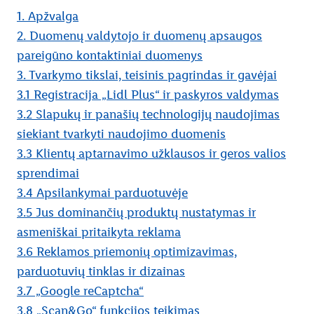
1. Apžvalga
Duomenų apsaugos informacija („My Lidl“)
2. Duomenų valdytojo ir duomenų apsaugos
Naudojimo sąlygos
pareigūno kontaktiniai duomenys
Informacija
„Kuponas Plus“ taisyklės
3. Tvarkymo tikslai, teisinis pagrindas ir gavėjai
3.1 Registracija „Lidl Plus“ ir paskyros valdymas
Produktai ir paslaugos
3.2 Slapukų ir panašių technologijų naudojimas
„Lidl“ įmonių grupė
siekiant tvarkyti naudojimo duomenis
Prieinamumo direktyva
3.3 Klientų aptarnavimo užklausos ir geros valios
sprendimai
3.4 Apsilankymai parduotuvėje
3.5 Jus dominančių produktų nustatymas ir
asmeniškai pritaikyta reklama
3.6 Reklamos priemonių optimizavimas,
parduotuvių tinklas ir dizainas
3.7 „Google reCaptcha“
3.8 „Scan&Go“ funkcijos teikimas