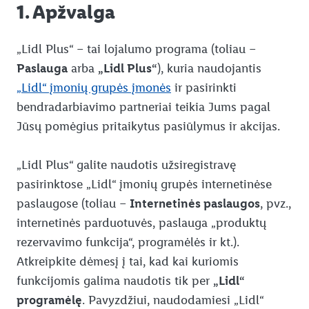
1. Apžvalga
„Lidl Plus“ – tai lojalumo programa (toliau –
Paslauga
arba
„Lidl Plus“
), kuria naudojantis
„Lidl“ įmonių grupės įmonės
ir pasirinkti
bendradarbiavimo partneriai teikia Jums pagal
Jūsų pomėgius pritaikytus pasiūlymus ir akcijas.
„Lidl Plus“ galite naudotis užsiregistravę
pasirinktose „Lidl“ įmonių grupės internetinėse
paslaugose (toliau –
Internetinės paslaugos
, pvz.,
internetinės parduotuvės, paslauga „produktų
rezervavimo funkcija“, programėlės ir kt.).
Atkreipkite dėmesį į tai, kad kai kuriomis
funkcijomis galima naudotis tik per
„Lidl“
programėlę
. Pavyzdžiui, naudodamiesi „Lidl“