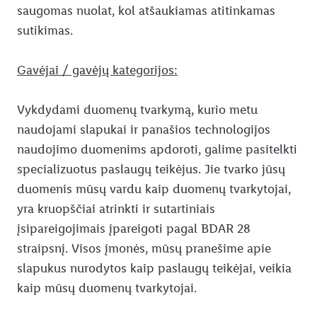
saugomas nuolat, kol atšaukiamas atitinkamas
sutikimas.
Gavėjai / gavėjų kategorijos:
Vykdydami duomenų tvarkymą, kurio metu
naudojami slapukai ir panašios technologijos
naudojimo duomenims apdoroti, galime pasitelkti
specializuotus paslaugų teikėjus. Jie tvarko jūsų
duomenis mūsų vardu kaip duomenų tvarkytojai,
yra kruopščiai atrinkti ir sutartiniais
įsipareigojimais įpareigoti pagal BDAR 28
straipsnį. Visos įmonės, mūsų pranešime apie
slapukus nurodytos kaip paslaugų teikėjai, veikia
kaip mūsų duomenų tvarkytojai.