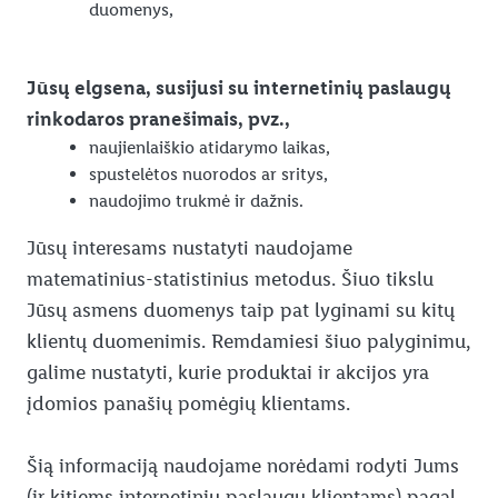
duomenys,
Jūsų elgsena, susijusi su internetinių paslaugų
rinkodaros pranešimais, pvz.,
naujienlaiškio atidarymo laikas,
spustelėtos nuorodos ar sritys,
naudojimo trukmė ir dažnis.
Jūsų interesams nustatyti naudojame
matematinius-statistinius metodus. Šiuo tikslu
Jūsų asmens duomenys taip pat lyginami su kitų
klientų duomenimis. Remdamiesi šiuo palyginimu,
galime nustatyti, kurie produktai ir akcijos yra
įdomios panašių pomėgių klientams.
Šią informaciją naudojame norėdami rodyti Jums
(ir kitiems internetinių paslaugų klientams) pagal