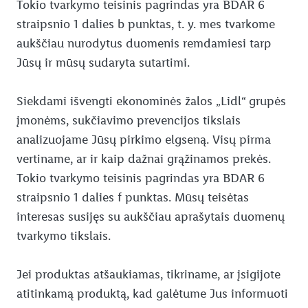
Tokio tvarkymo teisinis pagrindas yra BDAR 6
straipsnio 1 dalies b punktas, t. y. mes tvarkome
aukščiau nurodytus duomenis remdamiesi tarp
Jūsų ir mūsų sudaryta sutartimi.
Siekdami išvengti ekonominės žalos „Lidl“ grupės
įmonėms, sukčiavimo prevencijos tikslais
analizuojame Jūsų pirkimo elgseną. Visų pirma
vertiname, ar ir kaip dažnai grąžinamos prekės.
Tokio tvarkymo teisinis pagrindas yra BDAR 6
straipsnio 1 dalies f punktas. Mūsų teisėtas
interesas susijęs su aukščiau aprašytais duomenų
tvarkymo tikslais.
Jei produktas atšaukiamas, tikriname, ar įsigijote
atitinkamą produktą, kad galėtume Jus informuoti