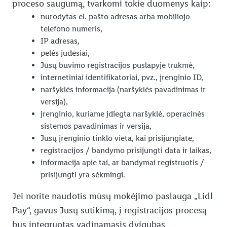
proceso saugumą, tvarkomi tokie duomenys kaip:
nurodytas el. pašto adresas arba mobiliojo
telefono numeris,
IP adresas,
pelės judesiai,
Jūsų buvimo registracijos puslapyje trukmė,
internetiniai identifikatoriai, pvz., įrenginio ID,
naršyklės informacija (naršyklės pavadinimas ir
versija),
įrenginio, kuriame įdiegta naršyklė, operacinės
sistemos pavadinimas ir versija,
Jūsų įrenginio tinklo vieta, kai prisijungiate,
registracijos / bandymo prisijungti data ir laikas,
informacija apie tai, ar bandymai registruotis /
prisijungti yra sėkmingi.
Jei norite naudotis mūsų mokėjimo paslauga „Lidl
Pay“, gavus Jūsų sutikimą, į registracijos procesą
bus integruotas vadinamasis dvigubas