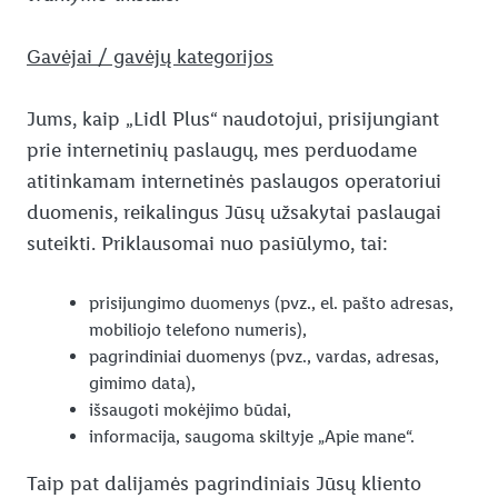
Gavėjai / gavėjų kategorijos
Jums, kaip „Lidl Plus“ naudotojui, prisijungiant
prie internetinių paslaugų, mes perduodame
atitinkamam internetinės paslaugos operatoriui
duomenis, reikalingus Jūsų užsakytai paslaugai
suteikti. Priklausomai nuo pasiūlymo, tai:
prisijungimo duomenys (pvz., el. pašto adresas,
mobiliojo telefono numeris),
pagrindiniai duomenys (pvz., vardas, adresas,
gimimo data),
išsaugoti mokėjimo būdai,
informacija, saugoma skiltyje „Apie mane“.
Taip pat dalijamės pagrindiniais Jūsų kliento