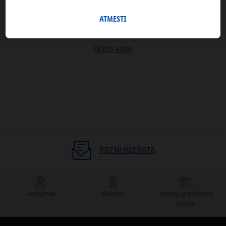
parduotuvėje.
Skiltyje "Keisti nustatymus" galite leisti individualius tikslus ir
ATMESTI
rasti daugiau informacijos apie duomenų tvarkymą.
Paspaudę "Atmesti", galite leisti naudoti tik būtinas
Grįžti atgal
technologijas. Pasirinkę "Sutinku", sutinkate, kad duomenys
būtų tvarkomi visais pirmiau minėtais tikslais. Daugiau
informacijos, įskaitant informaciją apie duomenų saugojimo
laikotarpį ir Jūsų teisę bet kada atšaukti sutikimą, galite rasti
mūsų
privatumo politikoje
arba paspaudus
čia
.
PRENUMERATA
Tvarumas
Kokybė
Prekių grąžinimo
tvarka