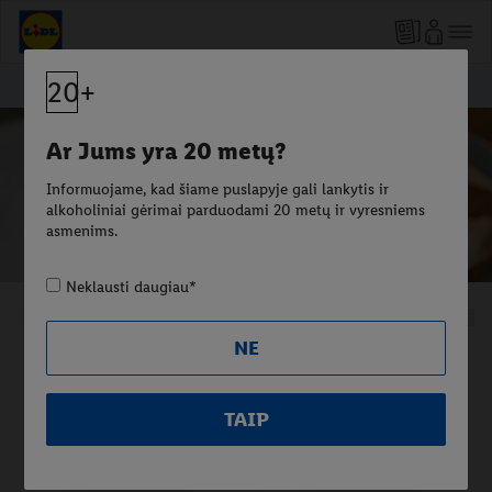
20+
Ar Jums yra 20 metų?
Informuojame, kad šiame puslapyje gali lankytis ir
alkoholiniai gėrimai parduodami 20 metų ir vyresniems
asmenims.
Neklausti daugiau*
NE
TAIP