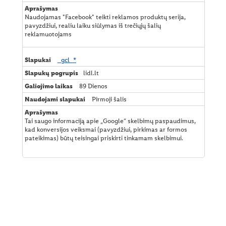
Naudojamas "Facebook" teikti reklamos produktų serija,
pavyzdžiui, realiu laiku siūlymas iš trečiųjų šalių
reklamuotojams
_gcl_*
lidl.lt
89 Dienos
Pirmoji šalis
Tai saugo informaciją apie „Google“ skelbimų paspaudimus,
kad konversijos veiksmai (pavyzdžiui, pirkimas ar formos
pateikimas) būtų teisingai priskirti tinkamam skelbimui.