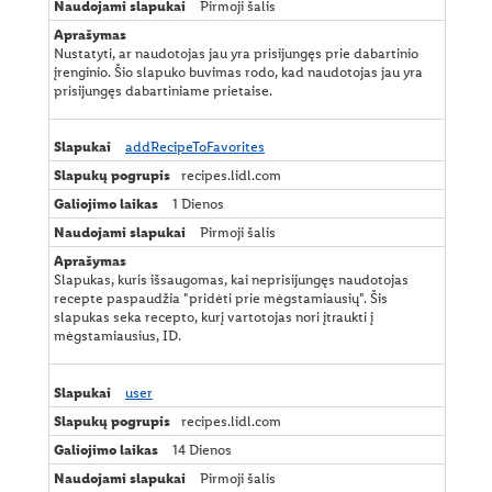
Pirmoji šalis
Nustatyti, ar naudotojas jau yra prisijungęs prie dabartinio
įrenginio. Šio slapuko buvimas rodo, kad naudotojas jau yra
prisijungęs dabartiniame prietaise.
addRecipeToFavorites
recipes.lidl.com
1 Dienos
Pirmoji šalis
Slapukas, kuris išsaugomas, kai neprisijungęs naudotojas
recepte paspaudžia "pridėti prie mėgstamiausių". Šis
slapukas seka recepto, kurį vartotojas nori įtraukti į
mėgstamiausius, ID.
user
recipes.lidl.com
14 Dienos
Pirmoji šalis