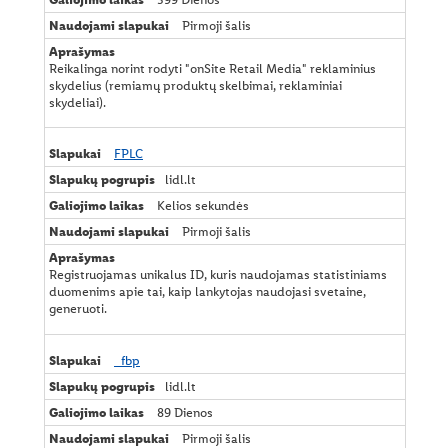
o
Pirmoji šalis
d
a
r
Reikalinga norint rodyti "onSite Retail Media" reklaminius
a
skydelius (remiamų produktų skelbimai, reklaminiai
skydeliai).
FPLC
lidl.lt
Kelios sekundės
Pirmoji šalis
Registruojamas unikalus ID, kuris naudojamas statistiniams
duomenims apie tai, kaip lankytojas naudojasi svetaine,
generuoti.
_fbp
lidl.lt
89 Dienos
Pirmoji šalis