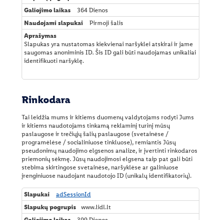
364 Dienos
Pirmoji šalis
Slapukas yra nustatomas kiekvienai naršyklei atskirai ir jame
saugomas anoniminis ID. Šis ID gali būti naudojamas unikaliai
identifikuoti naršyklę.
Rinkodara
Tai leidžia mums ir kitiems duomenų valdytojams rodyti Jums
ir kitiems naudotojams tinkamą reklaminį turinį mūsų
paslaugose ir trečiųjų šalių paslaugose (svetainėse /
programėlėse / socialiniuose tinkluose), remiantis Jūsų
pseudonimų naudojimo elgsenos analize, ir įvertinti rinkodaros
priemonių sėkmę. Jūsų naudojimosi elgsena taip pat gali būti
stebima skirtingose svetainėse, naršyklėse ar galiniuose
įrenginiuose naudojant naudotojo ID (unikalų identifikatorių).
R
adSessionId
i
www.lidl.lt
n
k
399 Dienos