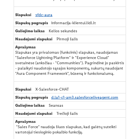
sfdc-aura
informacija-klientui.lidl.lt
Kelios sekundės
Pirmoji šalis
Slapukas yra privalomas (funkcinis) slapukas, naudojamas
"Salesforce Lightning Platform" ir "Experience Cloud"
svetainėse (anksčiau - "Communities"). Pagrindinė jo paskirtis
- palaikyti naudotojo sąsajos komponentų, sukurtų naudojant
"Aura Component Framework", būseną ir funkcionalumą.
X-Salesforce-CHAT
d.la1-c1-am3.salesforceliveagent.com
Seansas
Trečioji šalis
"Sales Force" naudoja šiuos slapukus, kad galėtų suteikti
vartotojui tiesioginio pokalbio funkciją.