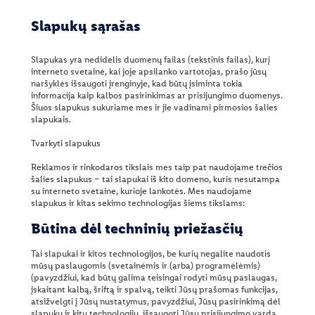
Parduotuvių paieška
Slapukų sąrašas
Naujienlaiškis
Slapukas yra nedidelis duomenų failas (tekstinis failas), kurį
Dovanų kortelės
interneto svetainė, kai joje apsilanko vartotojas, prašo jūsų
naršyklės išsaugoti įrenginyje, kad būtų įsiminta tokia
Piktogramų paaiškinimai
Dovanų kortelių juridiniams asmenims užsakymas
informacija kaip kalbos pasirinkimas ar prisijungimo duomenys.
Šiuos slapukus sukuriame mes ir jie vadinami pirmosios šalies
Global Blue – PVM grąžinimas ne ES piliečiams
Dovanų kortelių likučio tikrinimas
MSC - JŪRŲ VALDYMO TARYBA
slapukais.
Prekių ženklai
Socialinės kortelės
Hohenšteino instituto sertifikatas
Tvarkyti slapukus
Reklamos ir rinkodaros tikslais mes taip pat naudojame trečios
Kepinių sąrašas
Dovanų kortelių naudojimo sąlygos
Mūsų pirkėjai įvertino – „Best Buy Award“
Ne maisto prekių ženklai
šalies slapukus – tai slapukai iš kito domeno, kuris nesutampa
su interneto svetaine, kurioje lankotės. Mes naudojame
Lankytojų elgesio taisyklės
Dovanų kortelės įsigijimo užsakymo būdu sąlygos
Maisto prekių ženklai
PARKSIDE
slapukus ir kitas sekimo technologijas šiems tikslams:
Duomenų apsauga
Dažniausiai užduodami klausimai apie dovanų korteles
SILVERCREST
Būtina dėl techninių priežasčių
Klientų aptarnavimo skyriaus privatumo politika
CRIVIT
Tai slapukai ir kitos technologijos, be kurių negalite naudotis
mūsų paslaugomis (svetainėmis ir (arba) programėlėmis)
Slapukai
LIDL tekstilė
(pavyzdžiui, kad būtų galima teisingai rodyti mūsų paslaugas,
įskaitant kalbą, šriftą ir spalvą, teikti Jūsų prašomas funkcijas,
atsižvelgti į Jūsų nustatymus, pavyzdžiui, Jūsų pasirinkimą dėl
Svetainės duomenų apsaugos taisyklės
slapukų ir kitų technologijų, išsaugoti Jūsų prisijungimo vardą