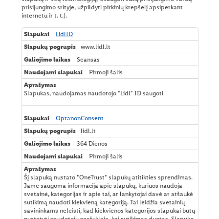
prisijungimo srityje, užpildyti pirkinių krepšelį apsiperkant
Socialinės žiniasklaidos paskyrų privatumo politika
internetu ir t. t.).
Kliento pateiktas parduotuvės įvertinimas
B
LidlID
ū
www.lidl.lt
Verslo partnerių privatumo politika
t
i
Seansas
n
Klientų aptarnavimo įvertinimas
Pirmoji šalis
a
d
Vaizdo stebėjimas
ė
Slapukas, naudojamas naudotojo "Lidl" ID saugoti
l
Atitiktis
t
e
OptanonConsent
Prekių grąžinimas
c
lidl.lt
h
n
Kontaktai
364 Dienos
i
n
Pirmoji šalis
i
ų
Šį slapuką nustato "OneTrust" slapukų atitikties sprendimas.
p
Jame saugoma informacija apie slapukų, kuriuos naudoja
r
svetainė, kategorijas ir apie tai, ar lankytojai davė ar atšaukė
i
sutikimą naudoti kiekvieną kategoriją. Tai leidžia svetainių
e
savininkams neleisti, kad kiekvienos kategorijos slapukai būtų
ž
nustatyti naudotojų naršyklėje, kai sutikimas duotas. Slapuko