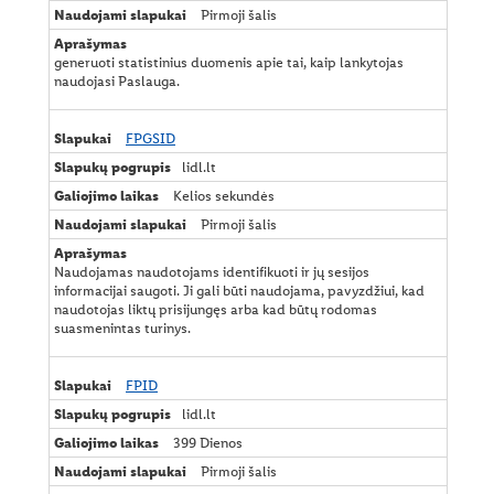
Pirmoji šalis
s
t
i
generuoti statistinius duomenis apie tai, kaip lankytojas
k
naudojasi Paslauga.
a
FPGSID
lidl.lt
Kelios sekundės
Pirmoji šalis
Naudojamas naudotojams identifikuoti ir jų sesijos
informacijai saugoti. Ji gali būti naudojama, pavyzdžiui, kad
naudotojas liktų prisijungęs arba kad būtų rodomas
suasmenintas turinys.
FPID
lidl.lt
399 Dienos
Pirmoji šalis