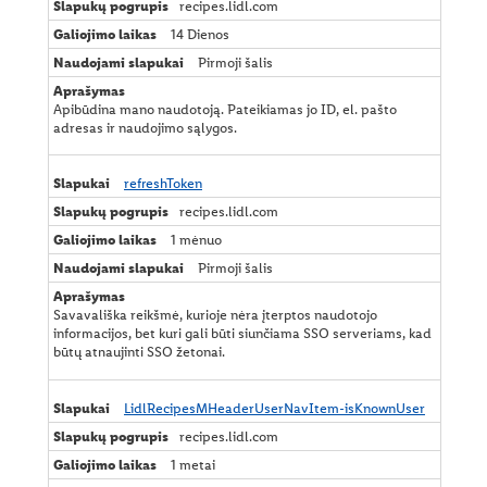
recipes.lidl.com
14 Dienos
Pirmoji šalis
Apibūdina mano naudotoją. Pateikiamas jo ID, el. pašto
adresas ir naudojimo sąlygos.
refreshToken
recipes.lidl.com
1 mėnuo
Pirmoji šalis
Savavališka reikšmė, kurioje nėra įterptos naudotojo
informacijos, bet kuri gali būti siunčiama SSO serveriams, kad
būtų atnaujinti SSO žetonai.
LidlRecipesMHeaderUserNavItem-isKnownUser
recipes.lidl.com
1 metai