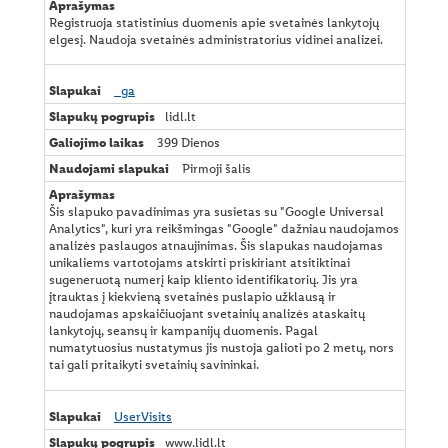
Registruoja statistinius duomenis apie svetainės lankytojų
elgesį. Naudoja svetainės administratorius vidinei analizei.
_ga
lidl.lt
399 Dienos
Pirmoji šalis
Šis slapuko pavadinimas yra susietas su "Google Universal
Analytics", kuri yra reikšmingas "Google" dažniau naudojamos
analizės paslaugos atnaujinimas. Šis slapukas naudojamas
unikaliems vartotojams atskirti priskiriant atsitiktinai
sugeneruotą numerį kaip kliento identifikatorių. Jis yra
įtrauktas į kiekvieną svetainės puslapio užklausą ir
naudojamas apskaičiuojant svetainių analizės ataskaitų
lankytojų, seansų ir kampanijų duomenis. Pagal
numatytuosius nustatymus jis nustoja galioti po 2 metų, nors
tai gali pritaikyti svetainių savininkai.
UserVisits
www.lidl.lt