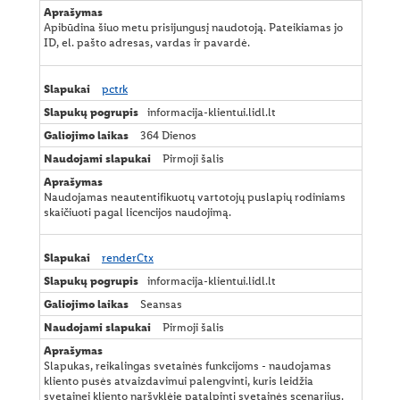
Apibūdina šiuo metu prisijungusį naudotoją. Pateikiamas jo
ID, el. pašto adresas, vardas ir pavardė.
pctrk
informacija-klientui.lidl.lt
364 Dienos
Pirmoji šalis
Naudojamas neautentifikuotų vartotojų puslapių rodiniams
skaičiuoti pagal licencijos naudojimą.
renderCtx
informacija-klientui.lidl.lt
Seansas
Pirmoji šalis
Slapukas, reikalingas svetainės funkcijoms - naudojamas
kliento pusės atvaizdavimui palengvinti, kuris leidžia
svetainei kliento naršyklėje patalpinti svetainės scenarijus.