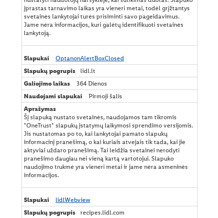
a
įprastas tarnavimo laikas yra vieneri metai, todėl grįžtantys
s
svetainės lankytojai turės prisiminti savo pageidavimus.
č
Jame nėra informacijos, kuri galėtų identifikuoti svetainės
i
lankytoją.
ų
OptanonAlertBoxClosed
lidl.lt
364 Dienos
Pirmoji šalis
Šį slapuką nustato svetainės, naudojamos tam tikromis
"OneTrust" slapukų įstatymų laikymosi sprendimo versijomis.
Jis nustatomas po to, kai lankytojai pamato slapukų
informacinį pranešimą, o kai kuriais atvejais tik tada, kai jie
aktyviai uždaro pranešimą. Tai leidžia svetainei nerodyti
pranešimo daugiau nei vieną kartą vartotojui. Slapuko
naudojimo trukmė yra vieneri metai ir jame nėra asmeninės
informacijos.
lidlWebview
recipes.lidl.com