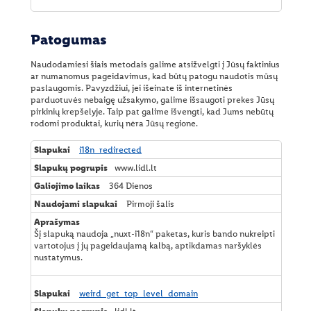
Patogumas
Naudodamiesi šiais metodais galime atsižvelgti į Jūsų faktinius
ar numanomus pageidavimus, kad būtų patogu naudotis mūsų
paslaugomis. Pavyzdžiui, jei išeinate iš internetinės
parduotuvės nebaigę užsakymo, galime išsaugoti prekes Jūsų
pirkinių krepšelyje. Taip pat galime išvengti, kad Jums nebūtų
rodomi produktai, kurių nėra Jūsų regione.
P
i18n_redirected
a
www.lidl.lt
t
o
364 Dienos
g
Pirmoji šalis
u
m
a
Šį slapuką naudoja „nuxt-i18n“ paketas, kuris bando nukreipti
s
vartotojus į jų pageidaujamą kalbą, aptikdamas naršyklės
nustatymus.
weird_get_top_level_domain