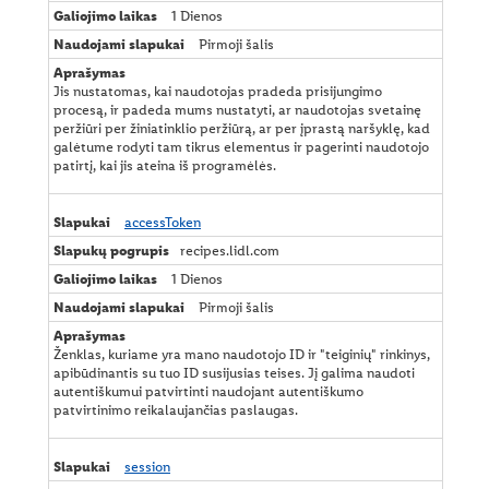
1 Dienos
Pirmoji šalis
Jis nustatomas, kai naudotojas pradeda prisijungimo
procesą, ir padeda mums nustatyti, ar naudotojas svetainę
peržiūri per žiniatinklio peržiūrą, ar per įprastą naršyklę, kad
galėtume rodyti tam tikrus elementus ir pagerinti naudotojo
patirtį, kai jis ateina iš programėlės.
accessToken
recipes.lidl.com
1 Dienos
Pirmoji šalis
Ženklas, kuriame yra mano naudotojo ID ir "teiginių" rinkinys,
apibūdinantis su tuo ID susijusias teises. Jį galima naudoti
autentiškumui patvirtinti naudojant autentiškumo
patvirtinimo reikalaujančias paslaugas.
session