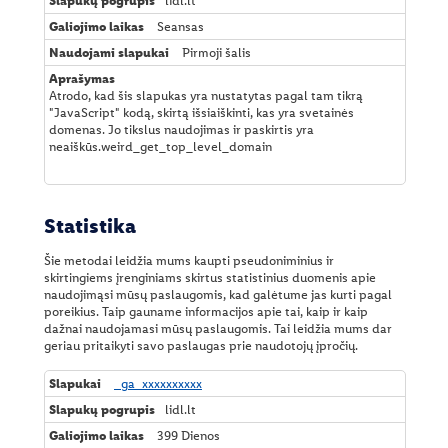
lidl.lt
Seansas
Pirmoji šalis
Atrodo, kad šis slapukas yra nustatytas pagal tam tikrą
"JavaScript" kodą, skirtą išsiaiškinti, kas yra svetainės
domenas. Jo tikslus naudojimas ir paskirtis yra
neaiškūs.weird_get_top_level_domain
Statistika
Šie metodai leidžia mums kaupti pseudoniminius ir
skirtingiems įrenginiams skirtus statistinius duomenis apie
naudojimąsi mūsų paslaugomis, kad galėtume jas kurti pagal
poreikius. Taip gauname informacijos apie tai, kaip ir kaip
dažnai naudojamasi mūsų paslaugomis. Tai leidžia mums dar
geriau pritaikyti savo paslaugas prie naudotojų įpročių.
S
_ga_xxxxxxxxxx
t
lidl.lt
a
t
399 Dienos
i