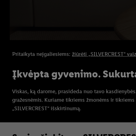
Pritaikyta neįgaliesiems:
žiūrėti „SILVERCREST“ vaiz
Įkvėpta gyvenimo. Sukurta
Viskas, ką darome, prasideda nuo tavo kasdienybės. 
gražesnėmis. Kuriame tikriems žmonėms ir tikriems 
„SILVERCREST“ išskirtinumą.