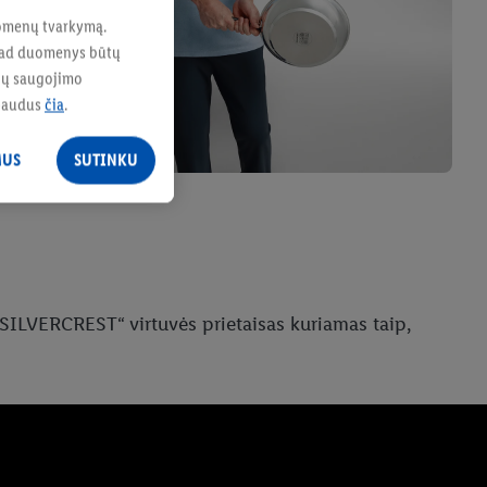
duomenų tvarkymą.
, kad duomenys būtų
enų saugojimo
paudus
čia
.
MUS
SUTINKU
„SILVERCREST“ virtuvės prietaisas kuriamas taip,