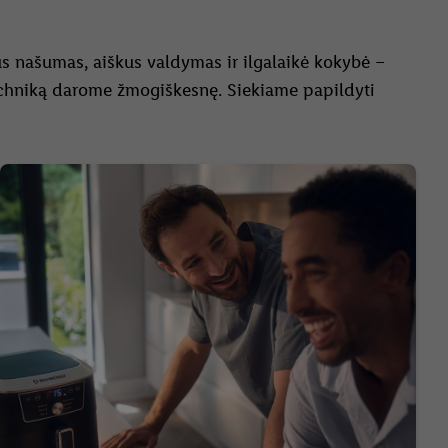
prus našumas, aiškus valdymas ir ilgalaikė kokybė –
echniką darome žmogiškesnę. Siekiame papildyti