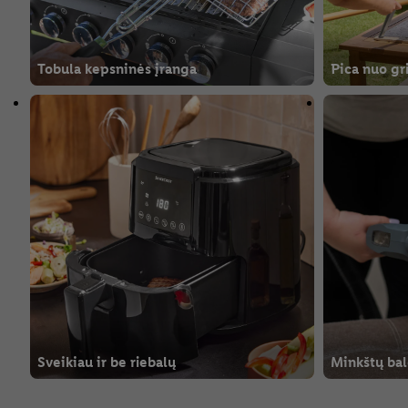
Tobula kepsninės įranga
Pica nuo gri
Sveikiau ir be riebalų
Minkštų ba