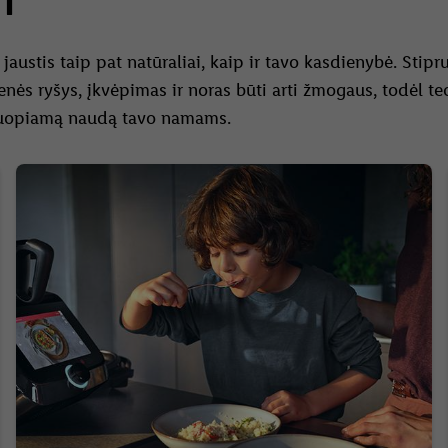
ST
i jaustis taip pat natūraliai, kaip ir tavo kasdienybė. Sti
ės ryšys, įkvėpimas ir noras būti arti žmogaus, todėl t
pčiuopiamą naudą tavo namams.