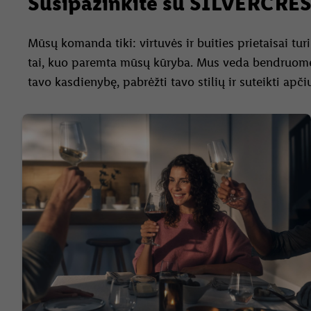
Susipažinkite su SILVERCRE
Mūsų komanda tiki: virtuvės ir buities prietaisai tur
tai, kuo paremta mūsų kūryba. Mus veda bendruomen
tavo kasdienybę, pabrėžti tavo stilių ir suteikti a