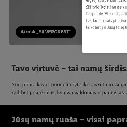
elgesį apsiperkant pard
Skiltyje "Keisti nustaty
Paspaudę "Atmesti", gali
tvarkomi visais pirmiau
laikotarpį ir Jūsų teisę
Atrask „SILVERCREST“
Tavo virtuvė – tai namų širdis
Nuo pirmo kavos puodelio ryte iki paskutinio valgi
kad būtų patikimas, lengvai valdomas ir paruoštas 
Jūsų namų ruoša – visai papra