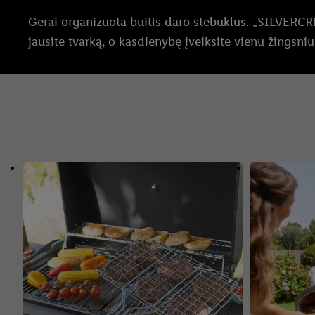
Gerai organizuota buitis daro stebuklus. „SILVERC
jausite tvarką, o kasdienybę įveiksite vienu žingsniu