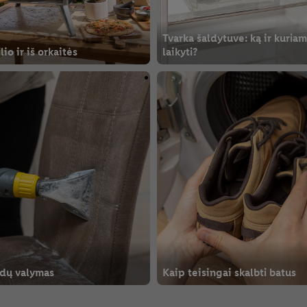
Tvarka šaldytuve: ką ir kuriam
lio ir iš orkaitės
laikyti?
ldų valymas
Kaip teisingai skalbti batus