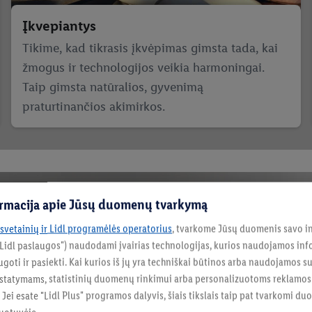
Įkvepiantys
Tikime, kad tikrasis įkvėpimas gimsta tada, kai
žmogus ir technologijos veikia harmoningai.
Taip gimsta natūralios, gyvenimą
praturtinančios akimirkos.
formacija apie Jūsų duomenų tvarkymą
 svetainių ir Lidl programėlės operatorius
, tvarkome Jūsų duomenis savo in
"Lidl paslaugos") naudodami įvairias technologijas, kurios naudojamos inf
goti ir pasiekti. Kai kurios iš jų yra techniškai būtinos arba naudojamos s
statymams, statistinių duomenų rinkimui arba personalizuotoms reklamo
. Jei esate "Lidl Plus" programos dalyvis, šiais tikslais taip pat tvarkomi d