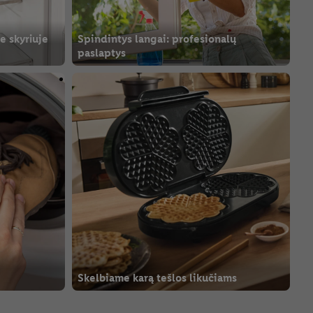
e skyriuje
Spindintys langai: profesionalų
paslaptys
Skelbiame karą tešlos likučiams