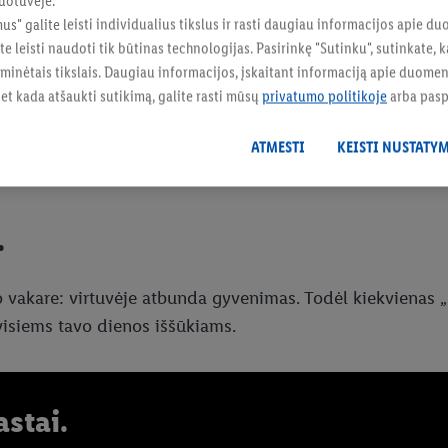
uotuvėje.
mus" galite leisti individualius tikslus ir rasti daugiau informacijos apie 
te leisti naudoti tik būtinas technologijas. Pasirinkę "Sutinku", sutinkate
 minėtais tikslais. Daugiau informacijos, įskaitant informaciją apie duom
 bet kada atšaukti sutikimą, galite rasti mūsų
privatumo politikoje
arba pas
ATMESTI
KEISTI NUSTATY
.
o vakare: virtuvėje atbunda gyvenimas. Todėl kiekvienas 
visiems tavo dienos iššūkiams.
stai.