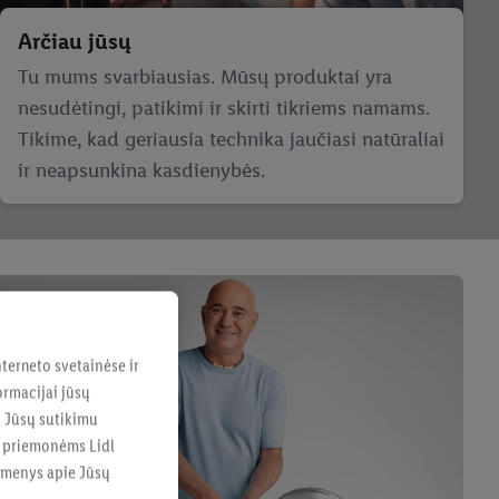
Arčiau jūsų
Tu mums svarbiausias. Mūsų produktai yra
nesudėtingi, patikimi ir skirti tikriems namams.
Tikime, kad geriausia technika jaučiasi natūraliai
ir neapsunkina kasdienybės.
terneto svetainėse ir
ormacijai jūsų
u Jūsų sutikimu
s priemonėms Lidl
uomenys apie Jūsų