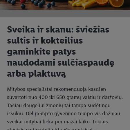
Sveika ir skanu: šviežias
sultis ir kokteilius
gaminkite patys
naudodami sulčiaspaudę
arba plaktuvą
Mitybos specialistai rekomenduoja kasdien
suvartoti nuo 400 iki 650 gramų vaisių ir daržovių.
Tačiau daugeliui žmonių tai tampa sudėtingu
iššūkiu. Dėl įtempto gyvenimo tempo vis dažniau
sveikai mitybai lieka per mažai laiko. Tokiais
atvejais gali padėti virtuvės prietaisai –