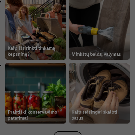
Kaip išsirinkti tinkamą
kepsninę?
Minkštų baldų valymas
Praktiški konservavimo
Kaip teisingai skalbti
patarimai
batus