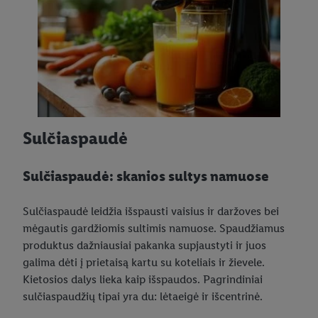
Sulčiaspaudė
Sulčiaspaudė: skanios sultys namuose
Sulčiaspaudė leidžia išspausti vaisius ir daržoves bei
mėgautis gardžiomis sultimis namuose. Spaudžiamus
produktus dažniausiai pakanka supjaustyti ir juos
galima dėti į prietaisą kartu su koteliais ir žievele.
Kietosios dalys lieka kaip išspaudos. Pagrindiniai
sulčiaspaudžių tipai yra du: lėtaeigė ir išcentrinė.