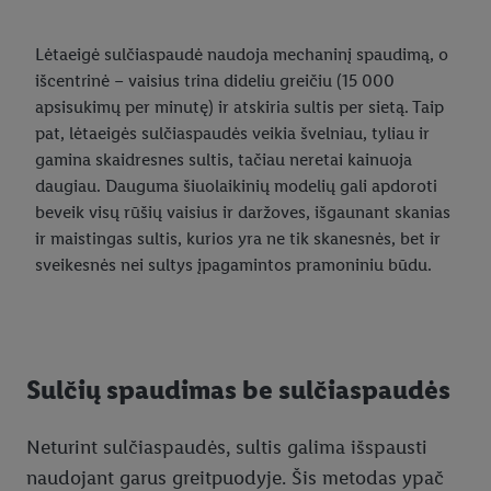
Lėtaeigė sulčiaspaudė naudoja mechaninį spaudimą, o
išcentrinė – vaisius trina dideliu greičiu (15 000
apsisukimų per minutę) ir atskiria sultis per sietą. Taip
pat, lėtaeigės sulčiaspaudės veikia švelniau, tyliau ir
gamina skaidresnes sultis, tačiau neretai kainuoja
daugiau. Dauguma šiuolaikinių modelių gali apdoroti
beveik visų rūšių vaisius ir daržoves, išgaunant skanias
ir maistingas sultis, kurios yra ne tik skanesnės, bet ir
sveikesnės nei sultys įpagamintos pramoniniu būdu.
Sulčių spaudimas be sulčiaspaudės
Neturint sulčiaspaudės, sultis galima išspausti
naudojant garus greitpuodyje. Šis metodas ypač