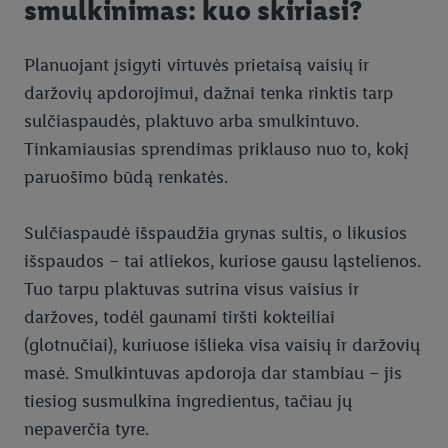
smulkinimas: kuo skiriasi?
Planuojant įsigyti virtuvės prietaisą vaisių ir
daržovių apdorojimui, dažnai tenka rinktis tarp
sulčiaspaudės, plaktuvo arba smulkintuvo.
Tinkamiausias sprendimas priklauso nuo to, kokį
paruošimo būdą renkatės.
Sulčiaspaudė išspaudžia grynas sultis, o likusios
išspaudos – tai atliekos, kuriose gausu ląstelienos.
Tuo tarpu plaktuvas sutrina visus vaisius ir
daržoves, todėl gaunami tiršti kokteiliai
(glotnučiai), kuriuose išlieka visa vaisių ir daržovių
masė. Smulkintuvas apdoroja dar stambiau – jis
tiesiog susmulkina ingredientus, tačiau jų
nepaverčia tyre.