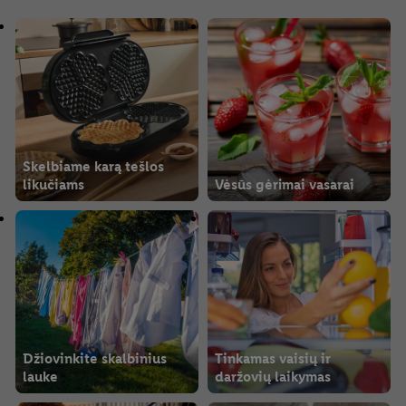
Skelbiame karą tešlos
likučiams
Vėsūs gėrimai vasarai
Džiovinkite skalbinius
Tinkamas vaisių ir
lauke
daržovių laikymas