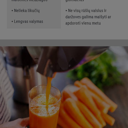
• Nelieka likučių
• Ne visų rūšių vaisius ir
daržoves galima maišyti ar
• Lengvas valymas
apdoroti vienu metu