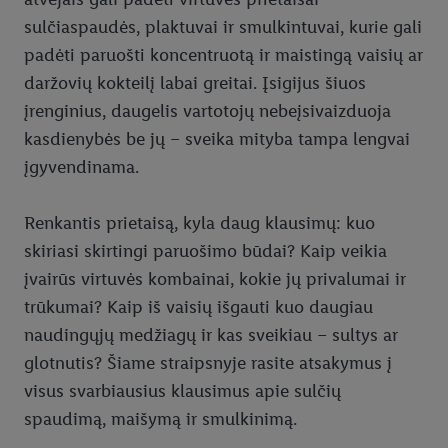
sulčiaspaudės, plaktuvai ir smulkintuvai, kurie gali
padėti paruošti koncentruotą ir maistingą vaisių ar
daržovių kokteilį labai greitai. Įsigijus šiuos
įrenginius, daugelis vartotojų nebeįsivaizduoja
kasdienybės be jų – sveika mityba tampa lengvai
įgyvendinama.
Renkantis prietaisą, kyla daug klausimų: kuo
skiriasi skirtingi paruošimo būdai? Kaip veikia
įvairūs virtuvės kombainai, kokie jų privalumai ir
trūkumai? Kaip iš vaisių išgauti kuo daugiau
naudingųjų medžiagų ir kas sveikiau – sultys ar
glotnutis? Šiame straipsnyje rasite atsakymus į
visus svarbiausius klausimus apie sulčių
spaudimą, maišymą ir smulkinimą.