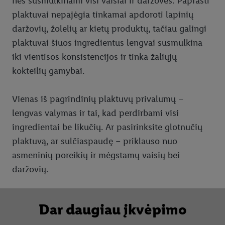
nes susmulkinami visi vaisiai ir daržovės. Paprasti
plaktuvai nepajėgia tinkamai apdoroti lapinių
daržovių, žolelių ar kietų produktų, tačiau galingi
plaktuvai šiuos ingredientus lengvai susmulkina
iki vientisos konsistencijos ir tinka žaliųjų
kokteilių gamybai.
Vienas iš pagrindinių plaktuvų privalumų –
lengvas valymas ir tai, kad perdirbami visi
ingredientai be likučių. Ar pasirinksite glotnučių
plaktuvą, ar sulčiaspaudę – priklauso nuo
asmeninių poreikių ir mėgstamų vaisių bei
daržovių.
Dar daugiau įkvėpimo