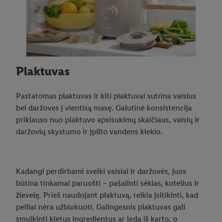
Plaktuvas
Pastatomas plaktuvas ir kiti plaktuvai sutrina vaisius
bei daržoves į vientisą masę. Galutinė konsistencija
priklauso nuo plaktuvo apsisukimų skaičiaus, vaisių ir
daržovių skystumo ir įpilto vandens kiekio.
Kadangi perdirbami sveiki vaisiai ir daržovės, juos
būtina tinkamai paruošti – pašalinti sėklas, kotelius ir
žievelę. Prieš naudojant plaktuvą, reikia įsitikinti, kad
peiliai nėra užblokuoti. Galingesnis plaktuvas gali
smulkinti kietus ingredientus ar ledą iš karto, o