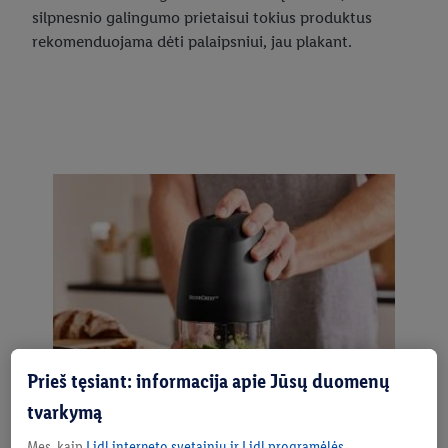
silpnesnio galingumo prietaisui tokius produktus
rekomenduojama dėti palaipsniui, jau plakant.
Prieš tęsiant: informacija apie Jūsų duomenų
tvarkymą
Mes, kaip
Lidl interneto svetainių ir Lidl programėlės