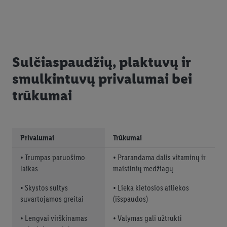
Sulčiaspaudžių, plaktuvų ir
smulkintuvų privalumai bei
trūkumai
Privalumai
Trūkumai
• Trumpas paruošimo
• Prarandama dalis vitaminų ir
laikas
maistinių medžiagų
• Skystos sultys
• Lieka kietosios atliekos
suvartojamos greitai
(išspaudos)
• Lengvai virškinamas
• Valymas gali užtrukti