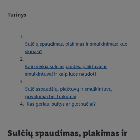
Turinys
Sulčių spaudimas, plakimas ir smulkinimas: kuo
skiriasi?
Kaip veikia sulčiaspaudės, plaktuvai ir
smulkintuvai ir kaip juos naudoti
Sulčiaspaudžių, plaktuvų ir smulkintuvų
privalumai bei trūkumai
Kas geriau: sultys ar glotnučiai?
Sulčių spaudimas, plakimas ir