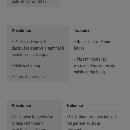
galutinis produktas
Privalumai
Trūkumai
• Išlieka vaisiuose ir
• Ilgesnis paruošimo
daržovėse esantys vitaminai ir
laikas
maistinės medžiagos
• Pigesni modeliai
• Nelieka likučių
nesusmulkina kietesnių
vaisių ar daržovių
• Paprastas valymas
Privalumai
Trūkumai
• Vaisiuose ir daržovėse
• Vartojimo procesas lėtesnis
išlieka vitaminai ir
nei geriant sultis ar
maistinės medžiagos
glotnučius