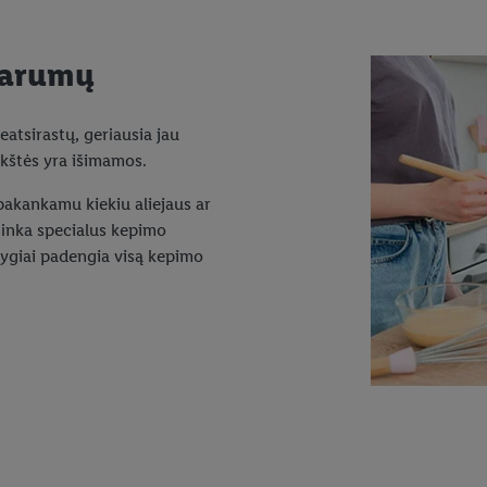
švarumų
eatsirastų, geriausia jau
okštės yra išimamos.
pakankamu kiekiu aliejaus ar
 tinka specialus kepimo
olygiai padengia visą kepimo