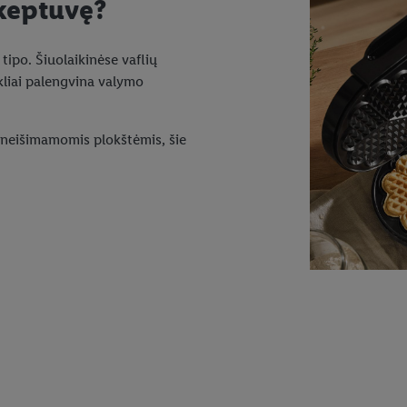
 keptuvę?
ipo. Šiuolaikinėse vaflių
kliai palengvina valymo
u neišimamomis plokštėmis, šie