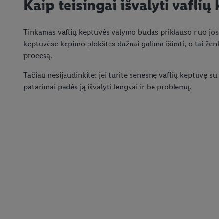
Kaip teisingai išvalyti vaflių
Tinkamas vaflių keptuvės valymo būdas priklauso nuo jos t
keptuvėse kepimo plokštes dažnai galima išimti, o tai žen
procesą.
Tačiau nesijaudinkite: jei turite senesnę vaflių keptuvę s
patarimai padės ją išvalyti lengvai ir be problemų.