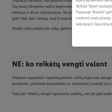
elgesį apsiperkant pard
trupučiu vandens, kol gausite masę, kuri yra šiek tiek saus
Skiltyje "Keisti nustaty
Šią masę iškepkite vaflių keptuvėje kaip įprastą vaflį – kep
Paspaudę "Atmesti", gali
riebalus ir kitus nešvarumus. Jei jūsų keptuvėje vafliai lin
tvarkomi visais pirmiau
įpilti šiek tiek riebalų, kad ji nepridegtų.
laikotarpį ir Jūsų teisę
Išvalę vaflių keptuvės vidų, galite tiesiog drėgna šluoste
NE: ko reikėtų vengti valant
Siekiant nepažeisti nepridegančios vaflių keptuvės dangos i
kempinės, plieninės kempinėlės ar metaliniai įrankiai yra ta
Taip pat reikėtų vengti agresyvių valiklių, nes jie gali pal