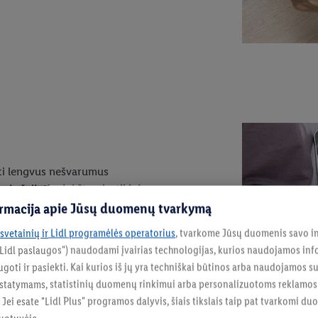
nti lengvus nešvarumus
sia šalinti minkštu plastikiniu
m žingsniui labai tinka dantų
formacija apie Jūsų duomenų tvarkymą
rėgna šluoste. Jei tai
 svetainių ir Lidl programėlės operatorius
, tvarkome Jūsų duomenis savo in
andens ant kepimo plokščių,
"Lidl paslaugos") naudodami įvairias technologijas, kurios naudojamos inf
goti ir pasiekti. Kai kurios iš jų yra techniškai būtinos arba naudojamos s
statymams, statistinių duomenų rinkimui arba personalizuotoms reklamo
t duodantis puikių rezultatų,
. Jei esate "Lidl Plus" programos dalyvis, šiais tikslais taip pat tvarkomi d
išykite kepimo miltelius su