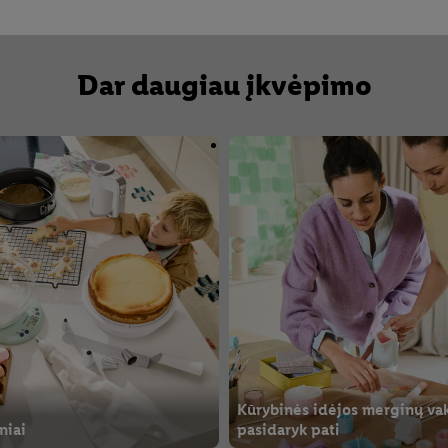
Dar daugiau įkvėpimo
Kūrybinės idėjos merginų vak
niai
pasidaryk pati