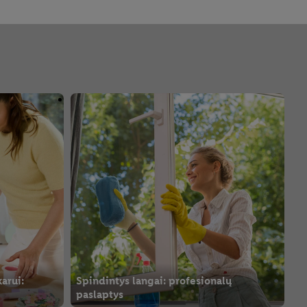
arui:
Spindintys langai: profesionalų
paslaptys