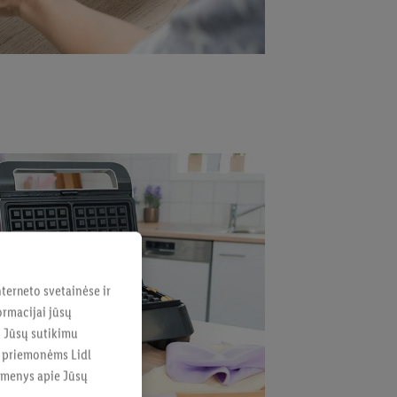
terneto svetainėse ir
ormacijai jūsų
u Jūsų sutikimu
s priemonėms Lidl
uomenys apie Jūsų