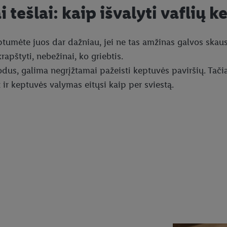
tešlai: kaip išvalyti vaflių 
i keptumėte juos dar dažniau, jei ne tas amžinas galvos sk
rapštyti, nebežinai, ko griebtis.
dus, galima negrįžtamai pažeisti keptuvės paviršių. Tačiau
t ir keptuvės valymas eitųsi kaip per sviestą.