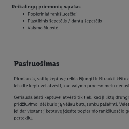
Reikalingų priemonių sąrašas
Popieriniai rankšluosčiai
Plastikinis šepetėlis / dantų šepetėlis
Valymo šluostė
Pasiruošimas
Pirmiausia, vaflių keptuvę reikia išjungti ir ištraukti kištu
leiskite keptuvei atvėsti, kad valymo proceso metu nenu
Geriausia leisti keptuvei atvėsti tik tiek, kad ji liktų drun
pridžiūvimo, dėl kurio ją vėliau būtų sunku pašalinti. Vėl
jei dar vėstant į keptuvę įdėsite popierinio rankšluosčio ga
perteklių.