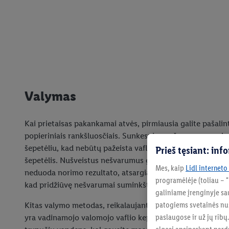
Valymas
Kai prietaisas pakankamai atvės, pirmiausia galite pašali
popieriniais rankšluosčiais. Sunkesnius nešvarumus geriau
šepetėliu, kad nebūtų pažeista vaflių keptuvės danga. Šia
Prieš tęsiant: in
šepetėlis. Nušveistus nešvarumus galima tiesiog nuvalyti d
Mes, kaip
Lidl interneto
neduoda norimo rezultato, atsargiai užpilkite šiek tiek v
programėlėje (toliau – 
kad pridžiūvę nešvarumai suminkštėtų.
galiniame įrenginyje sau
patogiems svetainės nu
Kitas valymo metodas, reikalaujantis nedaug pastangų, be
paslaugose ir už jų ribų
yra vadinamojo valomojo vaflio kepimas. Tam tiesiog suma