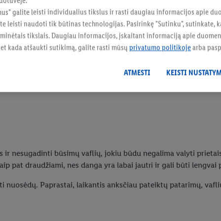
uotuvėje.
esnė nei įprasta vaflių tešla.
mus" galite leisti individualius tikslus ir rasti daugiau informacijos apie 
imo milteliai puikiai sugeria
te leisti naudoti tik būtinas technologijas. Pasirinkę "Sutinku", sutinkate
kę pridegti, į masę pravartu
 minėtais tikslais. Daugiau informacijos, įskaitant informaciją apie duom
 bet kada atšaukti sutikimą, galite rasti mūsų
privatumo politikoje
arba pas
 ar kempine su trupučiu indų ploviklio nuvalyti keptuvės išorę.
ATMESTI
KEISTI NUSTATY
r nesugadinti būsimų vaflių, jokiu būdu negalima valyti prietaiso k
ip pat draudžiami, nes danga yra labai jautri ir gali būti lengvai 
ikti nuosėdų. Paprastai, laikantis anksčiau pateiktų patarimų, vafli