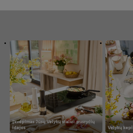
Įkvėpimas Jūsų Velykų stalui: pusryčių
idėjos
Velykų kepi