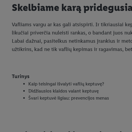
Skelbiame karą pridegusiai 
Vafliams vargu ar kas gali atsispirti. Ir tikriausia
likučiai priverčia nuleisti rankas, o bandant juos nuk
Labai dažnai, pasitelkus netinkamus įrankius ir meto
užtikrins, kad ne tik vaflių kepimas ir ragavimas, be
Turinys
Kaip teisingai išvalyti vaflių keptuvę?
Didžiausios klaidos valant keptuvę
Švari keptuvė ilgiau: prevencijos menas