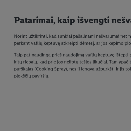
Patarimai, kaip išvengti ne
Norint užtikrinti, kad sunkiai pašalinami nešvarumai net n
perkant vaflių keptuvę atkreipti dėmesį, ar jos kepimo pl
Taip pat naudinga prieš naudojimą vaflių keptuvę ištepti 
kitų riebalų, kad prie jos neliptų tešlos likučiai. Tam ypač
purškalas (Cooking Spray), nes jį lengva užpurkšti ir jis t
plokščių paviršių.