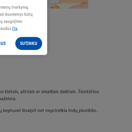
duomenų tvarkymą.
, kad duomenys būtų
enų saugojimo
paudus
čia
.
MUS
SUTINKU
ietais, aštriais ar smailiais daiktais. Šiurkščios
pažeista.
ų keptuvei išvalyti net neprireikia indų ploviklio.