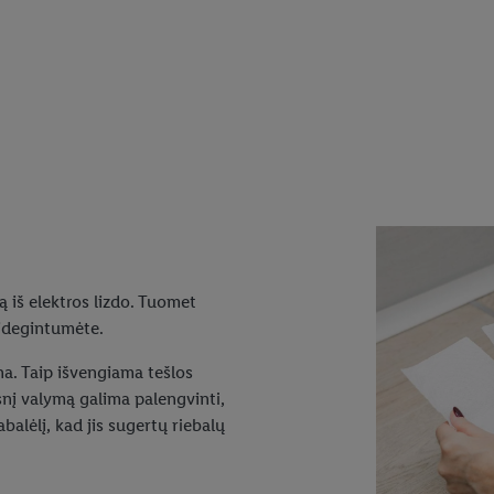
ką iš elektros lizdo. Tuomet
sidegintumėte.
gna. Taip išvengiama tešlos
esnį valymą galima palengvinti,
balėlį, kad jis sugertų riebalų