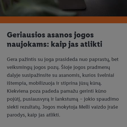
Geriausios asanos jogos
naujokams: kaip jas atlikti
Gera pažintis su joga prasideda nuo paprastų, bet
veiksmingų jogos pozų. Šioje jogos pradmenų
dalyje susipažinsite su asanomis, kurios švelniai
ištempia, mobilizuoja ir stiprina jūsų kūną.
Kiekviena poza padeda pamažu gerinti kūno
pojūtį, pusiausvyrą ir lankstumą – jokio spaudimo
siekti rezultatų. Jogos mokytoja Melli vaizdo įraše
parodys, kaip jas atlikti.