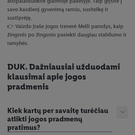
atsipalaiduokite gulimoje padėtyje. Taip grįšite į
savo kasdienį gyvenimą ramūs, susitelkę ir
sustiprėję.
👉 Vaizdo įraše jogos trenerė Melli parodys, kaip
žingsnis po žingsnio pasiekti daugiau stabilumo ir
ramybės.
DUK. Dažniausiai užduodami
klausimai apie jogos
pradmenis
Kiek kartų per savaitę turėčiau
atlikti jogos pradmenų
pratimus?