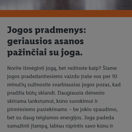
Jogos pradmenys:
geriausios asanos
pažinčiai su joga.
Norite išmėginti jogą, bet nežinote kaip? Šiame
jogos pradedantiesiems vaizdo įraše vos per 10
minučių sužinosite svarbiausias jogos pozas, kad
pradžia būtų sklandi. Daugiausia dėmesio
skiriama lankstumui, kūno suvokimui ir
pirmiesiems pasiekimams – be jokio spaudimo,
bet su daug teigiamos energijos. Joga padeda
sumažinti įtampą, labiau rūpintis savo kūnu ir