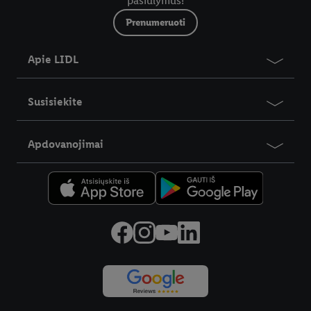
pasiūlymus!
Prenumeruoti
Apie LIDL
Susisiekite
Apdovanojimai