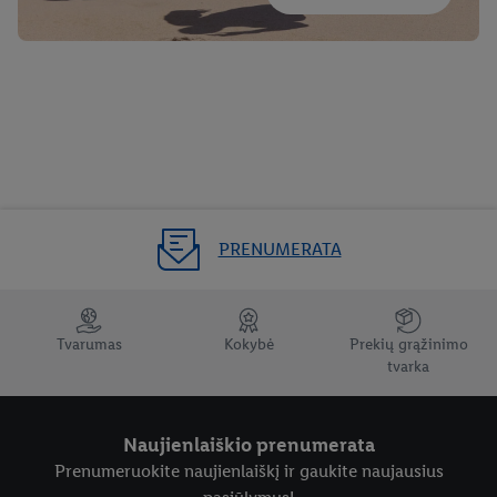
PRENUMERATA
Tvarumas
Kokybė
Prekių grąžinimo
tvarka
Naujienlaiškio prenumerata
Prenumeruokite naujienlaiškį ir gaukite naujausius