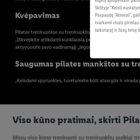
elgesį apsiperkant pard
Skiltyje "Keisti nustaty
Kvėpavimas
Paspaudę "Atmesti", gali
tvarkomi visais pirmiau
laikotarpį ir Jūsų teisę
Pilates treniruotėse su treniruokliu kvėpavimas yra fundam
„Iškvepkite atlikdami sunkiausią pratimo dalį, švelniai įtr
aktyvuosite savo vadinamąjį „jėgos centrą“ (Powerhouse).
Saugumas pilates mankštos su tr
„Keisdami spyruokles, turėtumėte būti atsargūs ir visada pr
Viso kūno pratimai, skirti Pila
Mūsų viso kūno treniruotė su treniruokliu puikiai ti