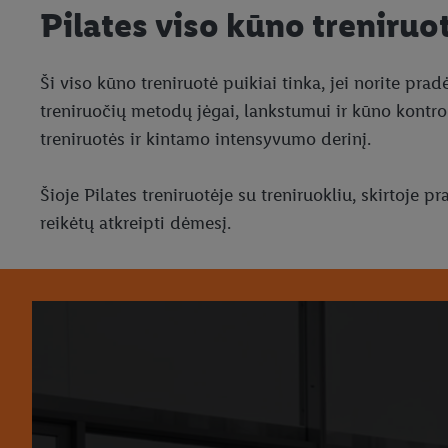
Pilates viso kūno treniruo
Ši viso kūno treniruotė puikiai tinka, jei norite prad
treniruočių metodų jėgai, lankstumui ir kūno kontro
treniruotės ir kintamo intensyvumo derinį.
Šioje Pilates treniruotėje su treniruokliu, skirtoje 
reikėtų atkreipti dėmesį.