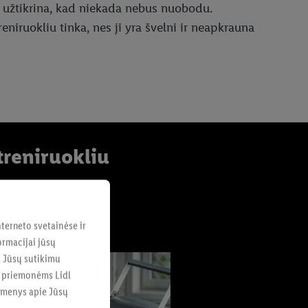
ė užtikrina, kad niekada nebus nuobodu.
niruokliu tinka, nes ji yra švelni ir neapkrauna
treniruokliu
ingus patarimus:
terneto svetainėse ir
ormacijai jūsų
u Jūsų sutikimu
s priemonėms Lidl
uomenys apie Jūsų