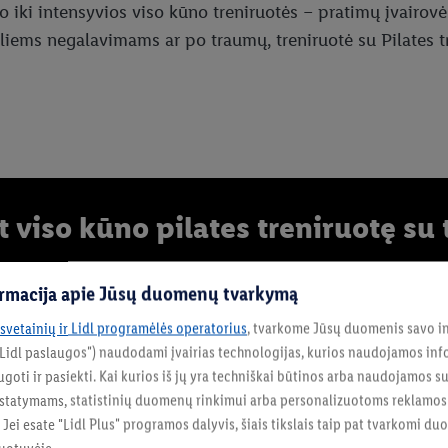
 iki intensyvios viso kūno treniruotės – pratimų įvairov
iems negalavimams ar po traumų, treniruotė su Pilates tre
t viso kūno pilates treniruotę su 
ir saugi, Pilates instruktorė Greta pateikia dar kelis naud
formacija apie Jūsų duomenų tvarkymą
 svetainių ir Lidl programėlės operatorius
, tvarkome Jūsų duomenis savo in
"Lidl paslaugos") naudodami įvairias technologijas, kurios naudojamos inf
goti ir pasiekti. Kai kurios iš jų yra techniškai būtinos arba naudojamos s
statymams, statistinių duomenų rinkimui arba personalizuotoms reklamo
uotai: iš pradžių tiksliai ir
. Jei esate "Lidl Plus" programos dalyvis, šiais tikslais taip pat tvarkomi d