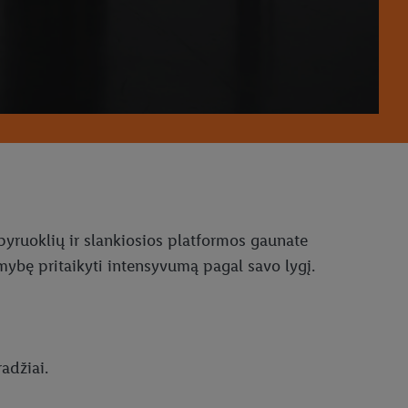
spyruoklių ir slankiosios platformos gaunate
imybę pritaikyti intensyvumą pagal savo lygį.
adžiai.