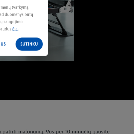
duomenų tvarkymą.
, kad duomenys būtų
enų saugojimo
paudus
čia
.
MUS
SUTINKU
rtu patirti malonumą. Vos per 10 minučių gausite