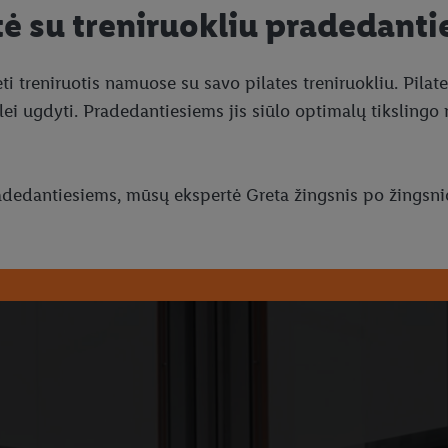
tė su treniruokliu pradedant
ėti treniruotis namuose su savo pilates treniruokliu. Pilat
lei ugdyti. Pradedantiesiems jis siūlo optimalų tikslingo
pradedantiesiems, mūsų ekspertė Greta žingsnis po žingsnio 