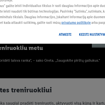
uotuvėje.
mus" galite leisti individualius tikslus ir rasti daugiau informacijos apie 
te leisti naudoti tik būtinas technologijas. Pasirinkę "Sutinku", sutinkate
 minėtais tikslais. Daugiau informacijos, įskaitant informaciją apie duom
 bet kada atšaukti sutikimą, galite rasti mūsų
privatumo politikoje
arba pas
entalus. Galioja taisyklė:
aukite bambą stuburo link. Taip
ATMESTI
KEISTI NUSTATY
“
eniruokliu metu
idėti laisva ranka“, – sako Greta. „Saugokite pirštų galiukus.“
tes treniruokliui
nka saugiai pradėti treniruotis, aktyvuoti visą kūną ir ka