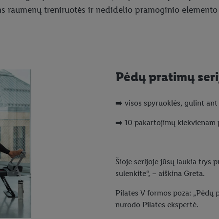
ns raumenų treniruotės ir nedidelio pramoginio elemento 
Pėdų pratimų seri
➡️ visos spyruoklės, gulint an
➡️ 10 pakartojimų kiekvienam 
Šioje serijoje jūsų laukia trys 
sulenkite“, – aiškina Greta.
Pilates V formos poza: „Pėdų pa
nurodo Pilates ekspertė.