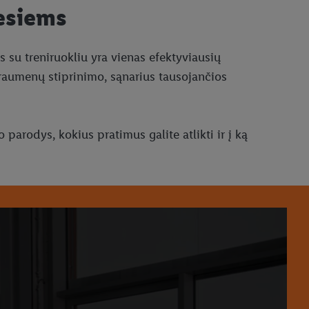
iesiems
es su treniruokliu yra vienas efektyviausių
 raumenų stiprinimo, sąnarius tausojančios
parodys, kokius pratimus galite atlikti ir į ką