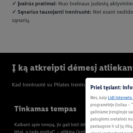
✓ Įvairūs pratimai:
Nuo švelnaus judesių aktyvinimo
✓ Sąnarius tausojanti treniruotė:
Net esant nedidel
sąnarių.
Į ką atkreipti dėmesį atliekan
Kad treniruotė su Pilates treniruokliu būtų efektyvi 
Prieš tęsiant: in
Mes, kaip
Lidl interneto
programėlėje (toliau – 
Tinkamas tempas
galiniame įrenginyje sau
patogiems svetainės nu
Kalbant apie tempą, jis gali būti lėtesnis: „Judėkite kontroli
paslaugose ir už jų ribų
lėtai, o tada greitai“, – aiškina Greta.