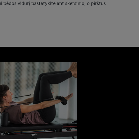
i pėdos vidurį pastatykite ant skersinio, o pirštus