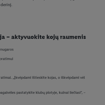
derinį.
ja – aktyvuokite kojų raumenis
t nugaros
pratimui
pratimai. „Įkvėpdami ištieskite kojas, o iškvėpdami vėl
galvėles pastatykite klubų plotyje, kulnai liečiasi“, –