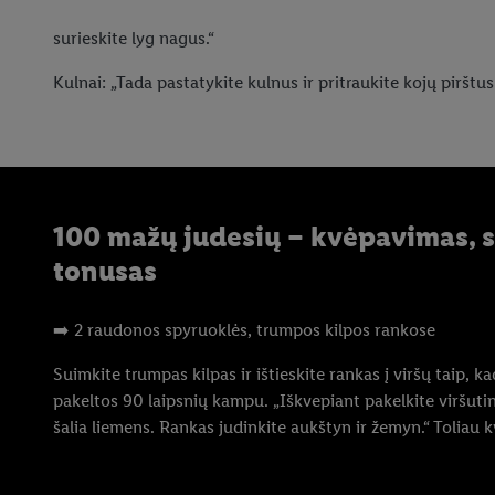
surieskite lyg nagus.“
Kulnai: „Tada pastatykite kulnus ir pritraukite kojų pirštus
100 mažų judesių – kvėpavimas, 
tonusas
➡️ 2 raudonos spyruoklės, trumpos kilpos rankose
Suimkite trumpas kilpas ir ištieskite rankas į viršų taip, k
pakeltos 90 laipsnių kampu. „Iškvepiant pakelkite viršutinę
šalia liemens. Rankas judinkite aukštyn ir žemyn.“ Toliau k