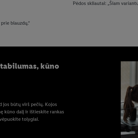
Pėdos skliautai: „Šiam variantu
 prie blauzdų.“
stabilumas, kūno
ad jos būtų virš pečių. Kojos
 kūno dalį ir ištieskite rankas
vėpuokite tolygiai.