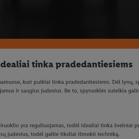
 idealiai tinka pradedantiesiems
tę namuose, kuri puikiai tinka pradedantiesiems. Dėl lynų, 
uojamus ir saugius judesius. Be to, spyruoklės suteikia gal
ruoklio yra reguliuojamas, todėl idealiai tinka švelniai pr
sų judesius, todėl galite tiksliai išmokti techniką.