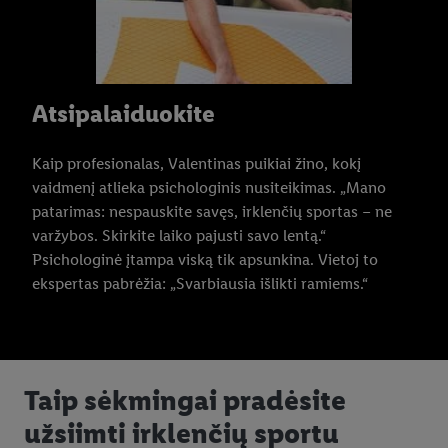
Atsipalaiduokite
Kaip profesionalas, Valentinas puikiai žino, kokį
vaidmenį atlieka psichologinis nusiteikimas. „Mano
patarimas: nespauskite savęs, irklenčių sportas – ne
varžybos. Skirkite laiko pajusti savo lentą.“
Psichologinė įtampa viską tik apsunkina. Vietoj to
ekspertas pabrėžia: „Svarbiausia išlikti ramiems.“
Taip sėkmingai pradėsite
užsiimti irklenčių sportu