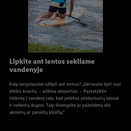
Lipkite ant lentos sekliame
vandenyje
Kaip lengviausiai užlipti ant lentos? „Geriausia lipti nuo
lėkšto kranto, – aiškina ekspertas. – Pastatykite
irklentę į vandenį taip, kad pelekas plūduriuotų laisvai
ir neliestų dugno. Taip išvengsite jo pažeidimų dėl
akmenų ar panašių kliūčių.“