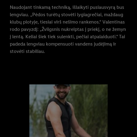
Naudojant tinkamą techniką, išlaikyti pusiausvyrą bus
lengviau. „Pėdos turėtų stovėti lygiagrečiai, maždaug
klubų plotyje, tiesiai virš nešimo rankenos.“ Valentinas
rodo pavyzdį: „Žvilgsnis nukreiptas į priekį, o ne žemyn
į lentą. Keliai šiek tiek sulenkti, pečiai atpalaiduoti.“ Tai
padeda lengviau kompensuoti vandens judėjimą ir
stovėti stabiliau.