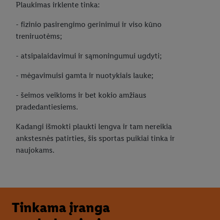
Plaukimas irklente tinka:
- fizinio pasirengimo gerinimui ir viso kūno
treniruotėms;
- atsipalaidavimui ir sąmoningumui ugdyti;
- mėgavimuisi gamta ir nuotykiais lauke;
- šeimos veikloms ir bet kokio amžiaus
pradedantiesiems.
Kadangi išmokti plaukti lengva ir tam nereikia
ankstesnės patirties, šis sportas puikiai tinka ir
naujokams.
Tinkama įranga