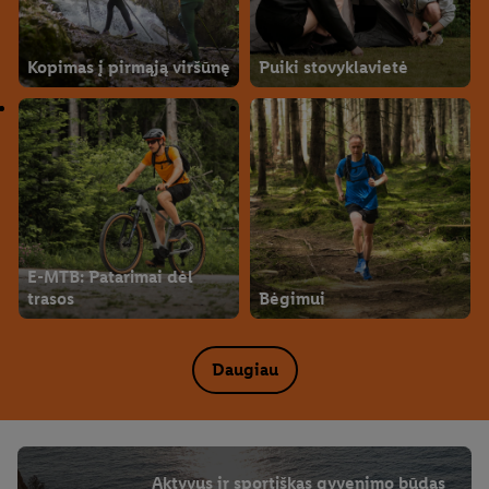
Kopimas į pirmąją viršūnę
Puiki stovyklavietė
E-MTB: Patarimai dėl
trasos
Bėgimui
Daugiau
Aktyvus ir sportiškas gyvenimo būdas