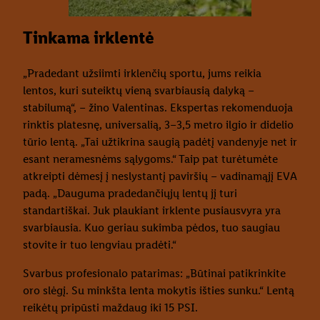
Tinkama irklentė
„Pradedant užsiimti irklenčių sportu, jums reikia
lentos, kuri suteiktų vieną svarbiausią dalyką –
stabilumą“, – žino Valentinas. Ekspertas rekomenduoja
rinktis platesnę, universalią, 3–3,5 metro ilgio ir didelio
tūrio lentą. „Tai užtikrina saugią padėtį vandenyje net ir
esant neramesnėms sąlygoms.“ Taip pat turėtumėte
atkreipti dėmesį į neslystantį paviršių – vadinamąjį EVA
padą. „Dauguma pradedančiųjų lentų jį turi
standartiškai. Juk plaukiant irklente pusiausvyra yra
svarbiausia. Kuo geriau sukimba pėdos, tuo saugiau
stovite ir tuo lengviau pradėti.“
Svarbus profesionalo patarimas: „Būtinai patikrinkite
oro slėgį. Su minkšta lenta mokytis išties sunku.“ Lentą
reikėtų pripūsti maždaug iki 15 PSI.