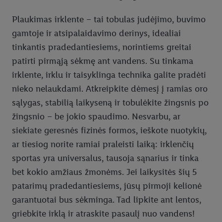
Plaukimas irklente – tai tobulas judėjimo, buvimo
gamtoje ir atsipalaidavimo derinys, idealiai
tinkantis pradedantiesiems, norintiems greitai
patirti pirmąją sėkmę ant vandens. Su tinkama
irklente, irklu ir taisyklinga technika galite pradėti
nieko nelaukdami. Atkreipkite dėmesį į ramias oro
sąlygas, stabilią laikyseną ir tobulėkite žingsnis po
žingsnio – be jokio spaudimo. Nesvarbu, ar
siekiate geresnės fizinės formos, ieškote nuotykių,
ar tiesiog norite ramiai praleisti laiką: irklenčių
sportas yra universalus, tausoja sąnarius ir tinka
bet kokio amžiaus žmonėms. Jei laikysitės šių 5
patarimų pradedantiesiems, jūsų pirmoji kelionė
garantuotai bus sėkminga. Tad lipkite ant lentos,
griebkite irklą ir atraskite pasaulį nuo vandens!