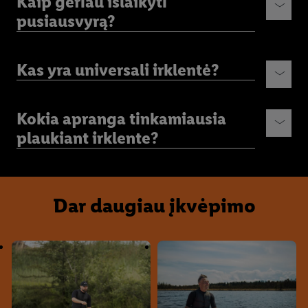
Kaip geriau išlaikyti
pusiausvyrą?
Kas yra universali irklentė?
Kokia apranga tinkamiausia
plaukiant irklente?
Dar daugiau įkvėpimo