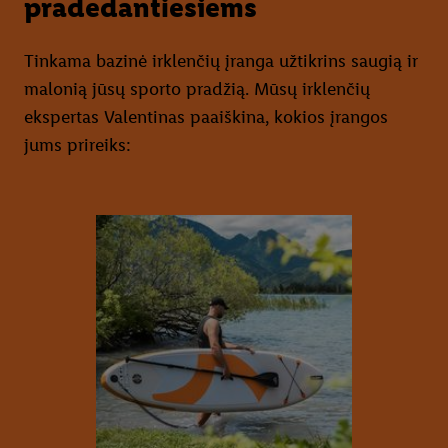
pradedantiesiems
Tinkama bazinė irklenčių įranga užtikrins saugią ir
malonią jūsų sporto pradžią. Mūsų irklenčių
ekspertas Valentinas paaiškina, kokios įrangos
jums prireiks: