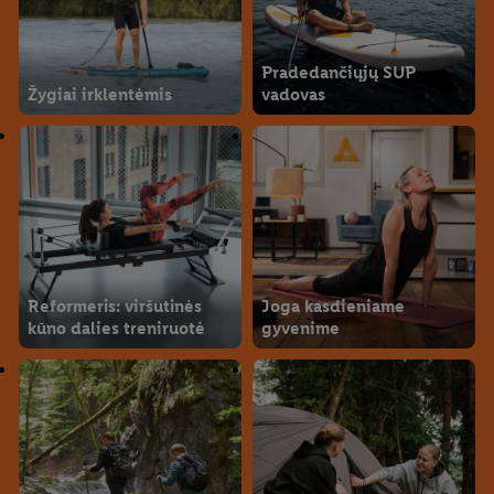
Pradedančiųjų SUP
Žygiai irklentėmis
vadovas
Reformeris: viršutinės
Joga kasdieniame
kūno dalies treniruotė
gyvenime