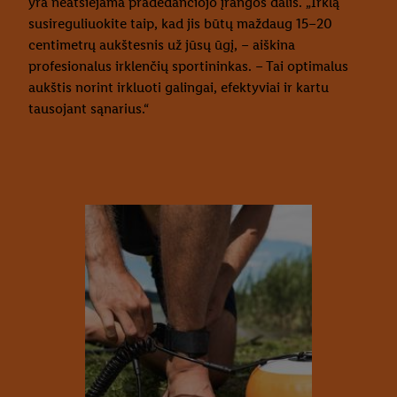
yra neatsiejama pradedančiojo įrangos dalis. „Irklą
susireguliuokite taip, kad jis būtų maždaug 15–20
centimetrų aukštesnis už jūsų ūgį, – aiškina
profesionalus irklenčių sportininkas. – Tai optimalus
aukštis norint irkluoti galingai, efektyviai ir kartu
tausojant sąnarius.“