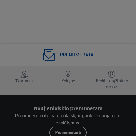
PRENUMERATA
Tvarumas
Kokybė
Prekių grąžinimo
tvarka
Naujienlaiškio prenumerata
Prenumeruokite naujienlaiškį ir gaukite naujausius
pasiūlymus!
Prenumeruoti