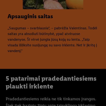
Apsauginis saitas
„Saugumas – svarbiausia“, – pabrėžia Valentinas. Todėl
saitas yra absoliuti būtinybė, ypač atviruose
vandenyse. Ši virvė jungia jūsų koją su lenta. „Taip
visada išliksite susijungę su savo irklente. Net ir įkritę į
vandenį.“
5 patarimai pradedantiesiems
plaukti irklente
Pradedantiesiems reikia ne tik tinkamos įrangos.
Šiek tiek bazinių žinių apie taisyklingą irklavimo