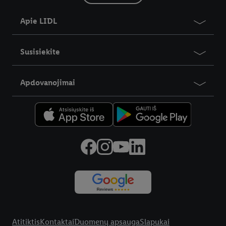
Apie LIDL
Susisiekite
Apdovanojimai
Teisinė informacija
Atitiktis
Kontaktai
Duomenų apsauga
Slapukai