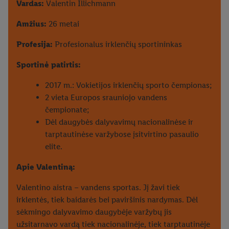
Vardas:
Valentin Illichmann
Amžius:
26 metai
Profesija:
Profesionalus irklenčių sportininkas
Sportinė patirtis:
2017 m.: Vokietijos irklenčių sporto čempionas;
2 vieta Europos srauniojo vandens
čempionate;
Dėl daugybės dalyvavimų nacionalinėse ir
tarptautinėse varžybose įsitvirtino pasaulio
elite.
Apie Valentiną:
Valentino aistra – vandens sportas. Jį žavi tiek
irklentės, tiek baidarės bei paviršinis nardymas. Dėl
sėkmingo dalyvavimo daugybėje varžybų jis
užsitarnavo vardą tiek nacionalinėje, tiek tarptautinėje