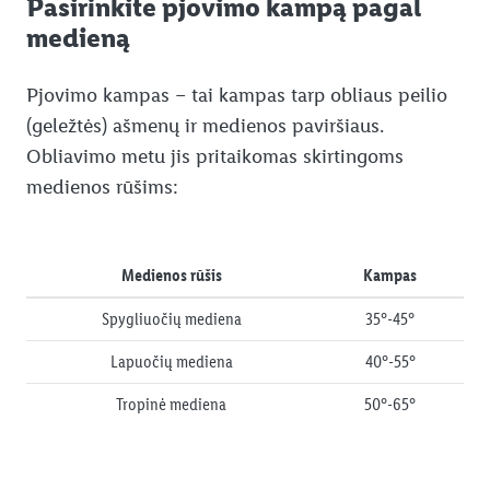
Pasirinkite pjovimo kampą pagal
medieną
Pjovimo kampas – tai kampas tarp obliaus peilio
(geležtės) ašmenų ir medienos paviršiaus.
Obliavimo metu jis pritaikomas skirtingoms
medienos rūšims:
Medienos rūšis
Kampas
Spygliuočių mediena
35°-45°
Lapuočių mediena
40°-55°
Tropinė mediena
50°-65°