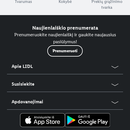
Tvarumas
Kokybė
Prekių grąžinimo
tvarka
Naujienlaiškio prenumerata
Prenumeruokite naujienlaiškį ir gaukite naujausius
pasiūlymus!
Prenumeruoti
Apie LIDL
Susisiekite
Apdovanojimai