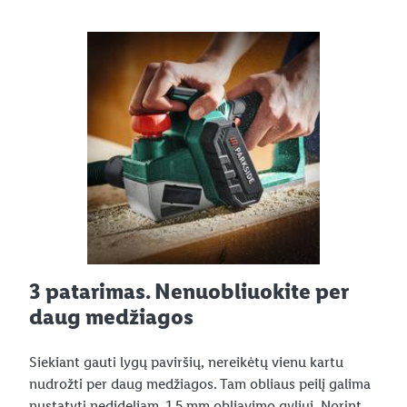
3 patarimas. Nenuobliuokite per
daug medžiagos
Siekiant gauti lygų paviršių, nereikėtų vienu kartu
nudrožti per daug medžiagos. Tam obliaus peilį galima
nustatyti nedideliam, 1,5 mm obliavimo gyliui. Norint