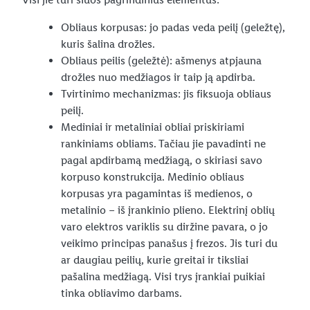
Obliaus korpusas: jo padas veda peilį (geležtę),
kuris šalina drožles.
Obliaus peilis (geležtė): ašmenys atpjauna
drožles nuo medžiagos ir taip ją apdirba.
Tvirtinimo mechanizmas: jis fiksuoja obliaus
peilį.
Mediniai ir metaliniai obliai priskiriami
rankiniams obliams. Tačiau jie pavadinti ne
pagal apdirbamą medžiagą, o skiriasi savo
korpuso konstrukcija. Medinio obliaus
korpusas yra pagamintas iš medienos, o
metalinio – iš įrankinio plieno. Elektrinį oblių
varo elektros variklis su diržine pavara, o jo
veikimo principas panašus į frezos. Jis turi du
ar daugiau peilių, kurie greitai ir tiksliai
pašalina medžiagą. Visi trys įrankiai puikiai
tinka obliavimo darbams.