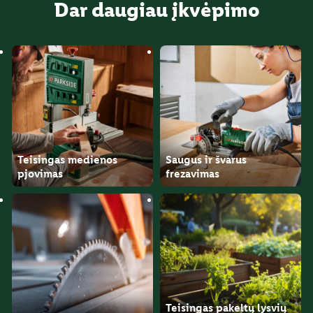
Dar daugiau įkvėpimo
Teisingas medienos
Saugus ir švarus
pjovimas
frezavimas
Teisingas pakeltų lysvių