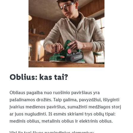
Oblius: kas tai?
Obliaus pagalba nuo ruošinio paviršiaus yra
pašalinamos drožlės. Taip galima, pavyzdžiui, išlyginti
įvairius medienos paviršius, sumažinti medžiagos storį
ar juos nugludinti. Iš esmės skiriami trys oblių tipai:
medinis oblius, metalinis oblius ir elektrinis oblius.
Visi jie turi šiuos pagrindinius elementus: