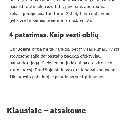
pasiekti optimalų rezultatą, paviršius apdirbamas
keliais perėjimais. Tuo tarpu 2,0–3,0 mm obliavimo
gylis yra tinkamas briaunoms nusklembti.
4 patarimas. Kaip vesti oblių
Obliuojant dirba ne tik rankos, bet ir visas kūnas. Tvirta
stovėsena šalia darbastalio padeda efektyviau
panaudoti jėgą. Kiekvienam judesiui pasitelkite viso
kūno judesį. Pradžioje oblių veskite lengvai spausdami.
Tik judesio pabaigoje spaudimas sustiprinamas.
Klausiate – atsakome