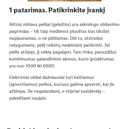
1 patarimas. Patikrinkite įrankį
Aštrūs obliaus peiliai (geležtės) yra sėkmingo obliavimo
pagrindas – tik taip medienos pluoštas bus tiksliai
nupjaunamas, o ne plėšiamas. Dėl to, atsiradus
nelygumams, peilį reikėtų nedelsiant patikrinti. Jei
peilis atšipęs, jį reikia pagaląsti. Tam tinka, pavyzdžiui,
kombinuotas galandinimo akmuo, kurio grūdėtumas
yra nuo 1000 iki 6000.
Elektriniai obliai dažniausiai turi keičiamus
(apverčiamus) peilius, kuriuos galima apversti, kai jie
atšimpa. Jie negalandami, o stipriai susidėvėję –
pakeičiami naujais.