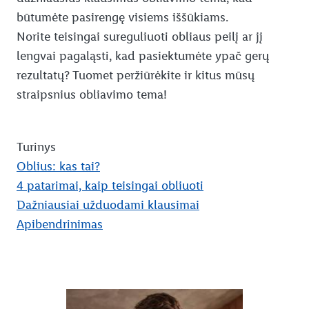
būtumėte pasirengę visiems iššūkiams.
Norite teisingai sureguliuoti obliaus peilį ar jį
lengvai pagaląsti, kad pasiektumėte ypač gerų
rezultatų? Tuomet peržiūrėkite ir kitus mūsų
straipsnius obliavimo tema!
Turinys
Oblius: kas tai?
4 patarimai, kaip teisingai obliuoti
Dažniausiai užduodami klausimai
Apibendrinimas