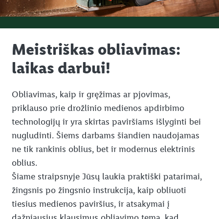
Meistriškas obliavimas:
laikas darbui!
Obliavimas, kaip ir gręžimas ar pjovimas,
priklauso prie drožlinio medienos apdirbimo
technologijų ir yra skirtas paviršiams išlyginti bei
nugludinti. Šiems darbams šiandien naudojamas
ne tik rankinis oblius, bet ir modernus elektrinis
oblius.
Šiame straipsnyje Jūsų laukia praktiški patarimai,
žingsnis po žingsnio instrukcija, kaip obliuoti
tiesius medienos paviršius, ir atsakymai į
dažniausius klausimus obliavimo tema, kad