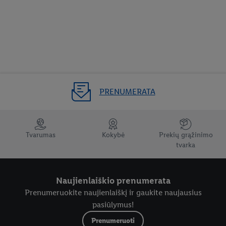
PRENUMERATA
Tvarumas
Kokybė
Prekių grąžinimo
tvarka
Naujienlaiškio prenumerata
Prenumeruokite naujienlaiškį ir gaukite naujausius
pasiūlymus!
Prenumeruoti