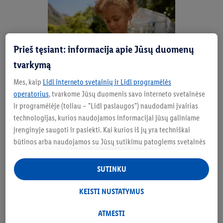
Prieš tęsiant: informacija apie Jūsų duomenų
tvarkymą
Mes, kaip
Lidl interneto svetainių ir Lidl programėlės
operatorius
, tvarkome Jūsų duomenis savo interneto svetainėse
ir programėlėje (toliau – "Lidl paslaugos") naudodami įvairias
technologijas, kurios naudojamos informacijai jūsų galiniame
1 žingsnis: sėjimas
įrenginyje saugoti ir pasiekti. Kai kurios iš jų yra techniškai
būtinos arba naudojamos su Jūsų sutikimu patogiems svetainės
nustatymams, statistinių duomenų rinkimui arba
Sėkite sėklas į daiginimo lovelius arba atskirus
personalizuotoms reklamos priemonėms Lidl paslaugose ir už
vazonėlius su 4–5 cm daiginimo žemės. Kiekvienai
SUTINKU
jų ribų. Jei esate "Lidl Plus" programos dalyvis, šiais tikslais taip
sėklai iškaskite atskirą 1 cm gylio duobutę, kurią vėliau
pat tvarkomi duomenys apie Jūsų elgesį apsiperkant
KEISTI NUSTATYMUS
užberkite žemėmis. Sėkloms reikia daug šviesos, kelis
parduotuvėje.
kartus per dieną purkšti vandeniu ir maždaug 20 °C
Skiltyje "Keisti nustatymus" galite leisti individualius tikslus ir
ATMESTI
kambario temperatūros. Palangė puikiai tinka sėjai.