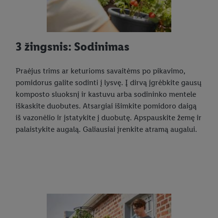
3 žingsnis: Sodinimas
Praėjus trims ar keturioms savaitėms po pikavimo,
pomidorus galite sodinti į lysvę. Į dirvą įgrėbkite gausų
komposto sluoksnį ir kastuvu arba sodininko mentele
iškaskite duobutes. Atsargiai išimkite pomidoro daigą
iš vazonėlio ir įstatykite į duobutę. Apspauskite žemę ir
palaistykite augalą. Galiausiai įrenkite atramą augalui.