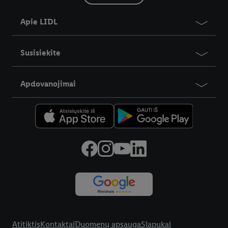
Apie LIDL
Susisiekite
Apdovanojimai
Teisinė informacija
Atitiktis
Kontaktai
Duomenų apsauga
Slapukai