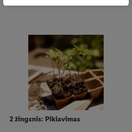
rasti daugiau informacijos apie duomenų tvarkymą.
Paspaudę "Atmesti", galite leisti naudoti tik būtinas
technologijas. Pasirinkę "Sutinku", sutinkate, kad duomenys
būtų tvarkomi visais pirmiau minėtais tikslais. Daugiau
informacijos, įskaitant informaciją apie duomenų saugojimo
laikotarpį ir Jūsų teisę bet kada atšaukti sutikimą, galite rasti
mūsų
privatumo politikoje
arba paspaudus
čia
.
2 žingsnis: Pikiavimas