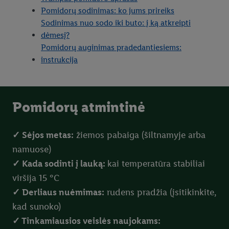
Pomidorų sodinimas: ko jums prireiks
Sodinimas nuo sodo iki buto: į ką atkreipti
dėmesį?
Pomidorų auginimas pradedantiesiems:
instrukcija
Pomidorų atmintinė
✓ Sėjos metas:
žiemos pabaiga (šiltnamyje arba
namuose)
✓ Kada sodinti į lauką:
kai temperatūra stabiliai
viršija 15 °C
✓ Derliaus nuėmimas:
rudens pradžia (įsitikinkite,
kad sunoko)
✓ Tinkamiausios veislės naujokams: