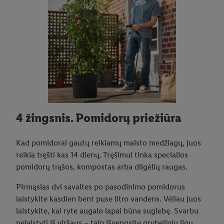
4 žingsnis. Pomidorų priežiūra
Kad pomidorai gautų reikiamų maisto medžiagų, juos
reikia tręšti kas 14 dienų. Tręšimui tinka specialios
pomidorų trąšos, kompostas arba dilgėlių raugas.
Pirmąsias dvi savaites po pasodinimo pomidorus
laistykite kasdien bent puse litro vandens. Vėliau juos
laistykite, kai ryte augalo lapai būna suglebę. Svarbu
nelaistyti iš viršaus – taip išvengsite grybelinių ligų.