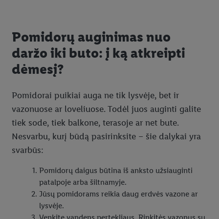
Pomidorų auginimas nuo
daržo iki buto: į ką atkreipti
dėmesį?
Pomidorai puikiai auga ne tik lysvėje, bet ir
vazonuose ar loveliuose. Todėl juos auginti galite
tiek sode, tiek balkone, terasoje ar net bute.
Nesvarbu, kurį būdą pasirinksite – šie dalykai yra
svarbūs:
Pomidorų daigus būtina iš anksto užsiauginti
patalpoje arba šiltnamyje.
Jūsų pomidorams reikia daug erdvės vazone ar
lysvėje.
Venkite vandens pertekliaus. Rinkitės vazonus su