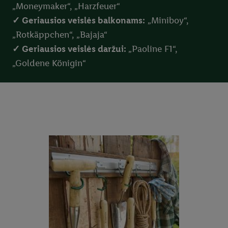
„Moneymaker“, „Harzfeuer“
✓ Geriausios veislės balkonams:
„Miniboy“,
„Rotkäppchen“, „Bajaja“
✓ Geriausios veislės daržui:
„Paoline F1“,
„Goldene Königin“