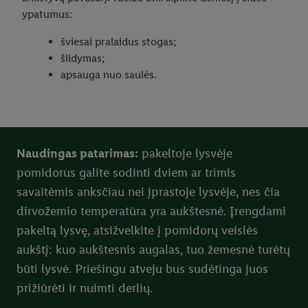
ypatumus:
šviesai pralaidus stogas;
šildymas;
apsauga nuo saulės.
Naudingas patarimas:
pakeltoje lysvėje
pomidorus galite sodinti dviem ar trimis
savaitėmis anksčiau nei įprastoje lysvėje, nes čia
dirvožemio temperatūra yra aukštesnė. Įrengdami
pakeltą lysvę, atsižvelkite į pomidorų veislės
aukštį: kuo aukštesnis augalas, tuo žemesnė turėtų
būti lysvė. Priešingu atveju bus sudėtinga juos
prižiūrėti ir nuimti derlių.