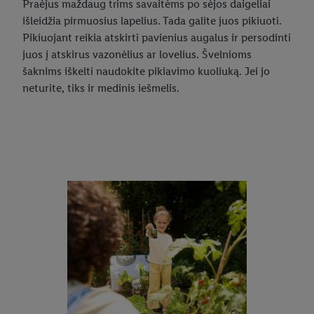
Praėjus maždaug trims savaitėms po sėjos daigeliai
išleidžia pirmuosius lapelius. Tada galite juos pikiuoti.
Pikiuojant reikia atskirti pavienius augalus ir persodinti
juos į atskirus vazonėlius ar lovelius. Švelnioms
šaknims iškelti naudokite pikiavimo kuoliuką. Jei jo
neturite, tiks ir medinis iešmelis.