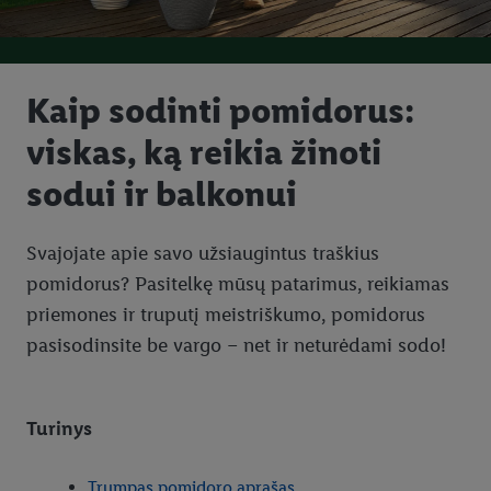
Kaip sodinti pomidorus:
viskas, ką reikia žinoti
sodui ir balkonui
Svajojate apie savo užsiaugintus traškius
pomidorus? Pasitelkę mūsų patarimus, reikiamas
priemones ir truputį meistriškumo, pomidorus
pasisodinsite be vargo – net ir neturėdami sodo!
Turinys
Trumpas pomidoro aprašas