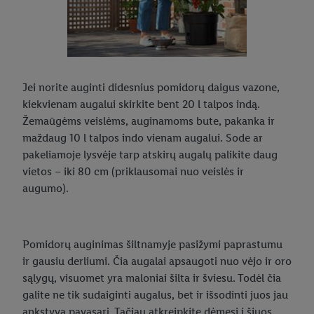
Jei norite auginti didesnius pomidorų daigus vazone,
kiekvienam augalui skirkite bent 20 l talpos indą.
Žemaūgėms veislėms, auginamoms bute, pakanka ir
maždaug 10 l talpos indo vienam augalui. Sode ar
pakeliamoje lysvėje tarp atskirų augalų palikite daug
vietos – iki 80 cm (priklausomai nuo veislės ir
augumo).
Pomidorų auginimas šiltnamyje pasižymi paprastumu
ir gausiu derliumi. Čia augalai apsaugoti nuo vėjo ir oro
sąlygų, visuomet yra maloniai šilta ir šviesu. Todėl čia
galite ne tik sudaiginti augalus, bet ir išsodinti juos jau
ankstyvą pavasarį. Tačiau atkreipkite dėmesį į šiuos