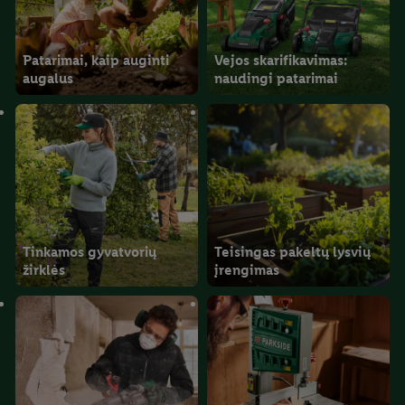
Patarimai, kaip auginti
Vejos skarifikavimas:
augalus
naudingi patarimai
Tinkamos gyvatvorių
Teisingas pakeltų lysvių
žirklės
įrengimas