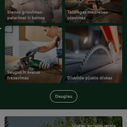
Sienos griovimas:
Teisingas medienos
patarimai ir kainos
pjovimas
Saugus ir švarus
frezavimas
Diskinio pjūklo diskas
Daugiau
Viskas, ko jums reikia