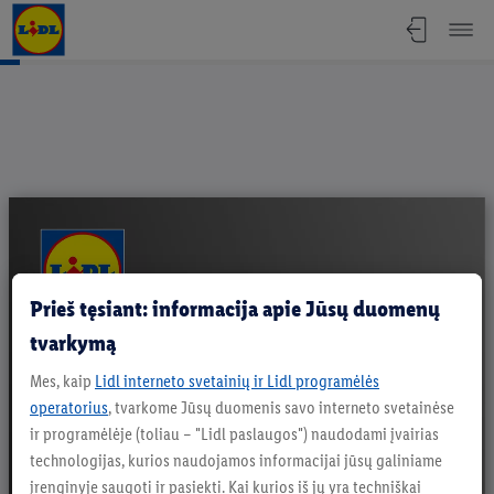
SKONIO ATRADIMAI - Nuo liepos 3 d. 
Prieš tęsiant: informacija apie Jūsų duomenų
tvarkymą
Mes, kaip
Lidl interneto svetainių ir Lidl programėlės
operatorius
, tvarkome Jūsų duomenis savo interneto svetainėse
ir programėlėje (toliau – "Lidl paslaugos") naudodami įvairias
technologijas, kurios naudojamos informacijai jūsų galiniame
įrenginyje saugoti ir pasiekti. Kai kurios iš jų yra techniškai