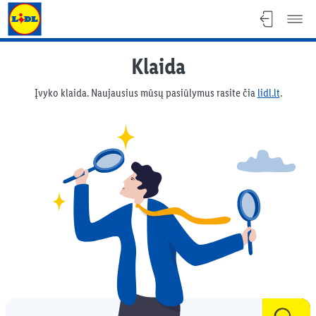
Lidl Lietuva - lidl.lt
Klaida
Įvyko klaida. Naujausius mūsų pasiūlymus rasite čia
lidl.lt
.