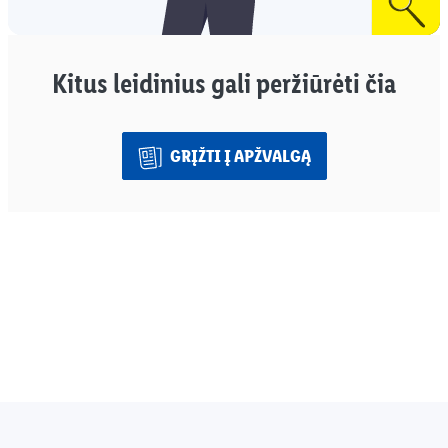
Kitus leidinius gali peržiūrėti čia
GRĮŽTI Į APŽVALGĄ