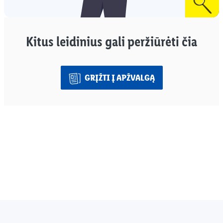
Kitus leidinius gali peržiūrėti čia
GRĮŽTI Į APŽVALGĄ