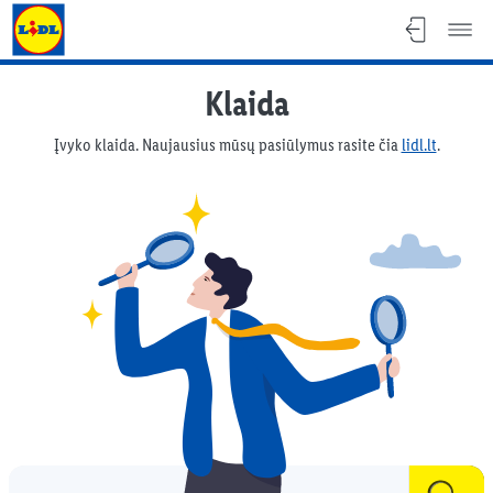
Lidl Lietuva - lidl.lt
Klaida
Įvyko klaida. Naujausius mūsų pasiūlymus rasite čia
lidl.lt
.