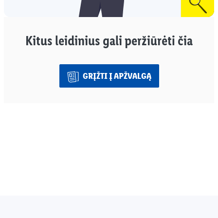
Kitus leidinius gali peržiūrėti čia
GRĮŽTI Į APŽVALGĄ