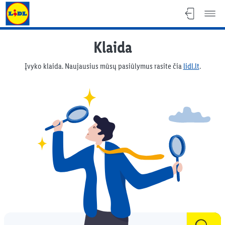
Lidl Lietuva - lidl.lt
Klaida
Įvyko klaida. Naujausius mūsų pasiūlymus rasite čia
lidl.lt
.