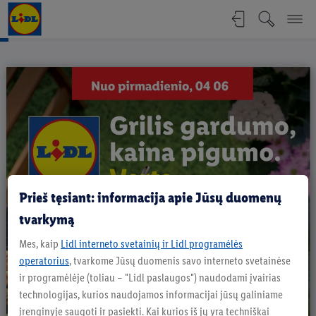
Grilio katalogas - Nuo pirmadienio, 0
Prieš tęsiant: informacija apie Jūsų duomenų
tvarkymą
Mes, kaip
Lidl interneto svetainių ir Lidl programėlės
operatorius
, tvarkome Jūsų duomenis savo interneto svetainėse
ir programėlėje (toliau – "Lidl paslaugos") naudodami įvairias
technologijas, kurios naudojamos informacijai jūsų galiniame
įrenginyje saugoti ir pasiekti. Kai kurios iš jų yra techniškai