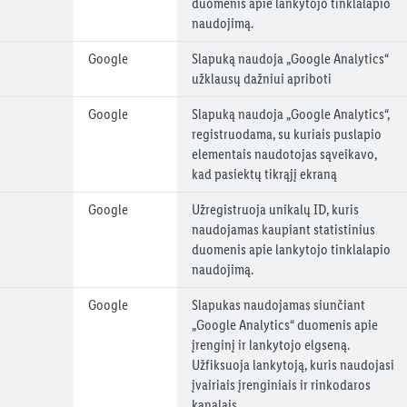
duomenis apie lankytojo tinklalapio
naudojimą.
Google
Slapuką naudoja „Google Analytics“
užklausų dažniui apriboti
Google
Slapuką naudoja „Google Analytics“,
registruodama, su kuriais puslapio
elementais naudotojas sąveikavo,
kad pasiektų tikrąjį ekraną
Google
Užregistruoja unikalų ID, kuris
naudojamas kaupiant statistinius
duomenis apie lankytojo tinklalapio
naudojimą.
Google
Slapukas naudojamas siunčiant
„Google Analytics“ duomenis apie
įrenginį ir lankytojo elgseną.
Užfiksuoja lankytoją, kuris naudojasi
įvairiais įrenginiais ir rinkodaros
kanalais.