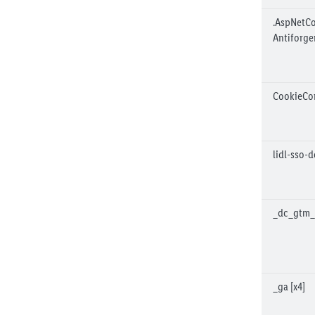
.AspNetCo
Antiforge
CookieCo
lidl-sso-d
_dc_gtm_
_ga [x4]