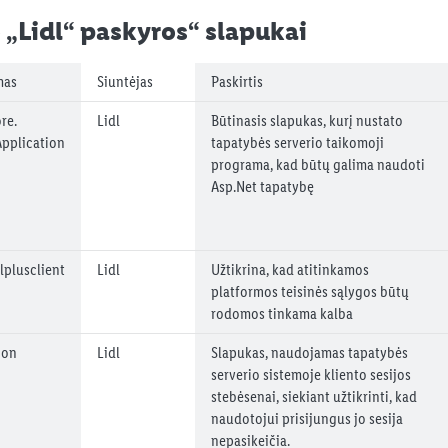
„Lidl“ paskyros“ slapukai
mas
Siuntėjas
Paskirtis
re.
Lidl
Būtinasis slapukas, kurį nustato
Application
tapatybės serverio taikomoji
programa, kad būtų galima naudoti
Asp.Net tapatybę
lplusclient
Lidl
Užtikrina, kad atitinkamos
platformos teisinės sąlygos būtų
rodomos tinkama kalba
ion
Lidl
Slapukas, naudojamas tapatybės
serverio sistemoje kliento sesijos
stebėsenai, siekiant užtikrinti, kad
naudotojui prisijungus jo sesija
nepasikeičia.