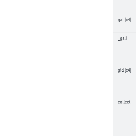
gat [x4]
_gali
gid [x4]
collect