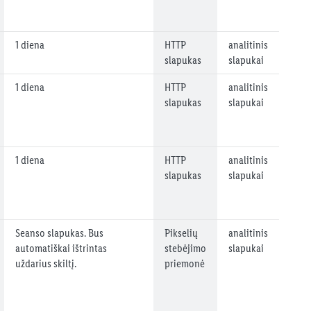
1 diena
HTTP
analitinis
slapukas
slapukai
1 diena
HTTP
analitinis
slapukas
slapukai
1 diena
HTTP
analitinis
slapukas
slapukai
Seanso slapukas. Bus
Pikselių
analitinis
automatiškai ištrintas
stebėjimo
slapukai
uždarius skiltį.
priemonė