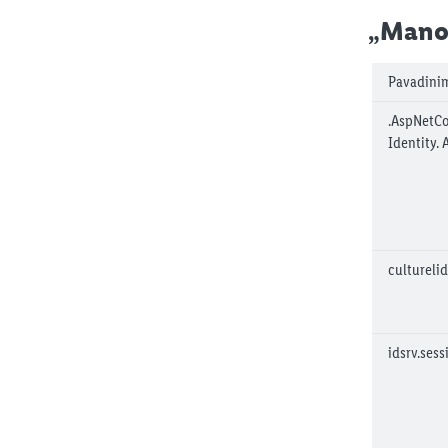
„Mano 
Pavadini
.AspNetCo
Identity. 
culturelid
idsrv.sess