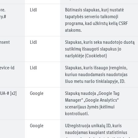
re.
Lidl
Būtinasis slapukas, kurį nustatė
ry.#
tapatybės serverio taikomoji
programa, kad užkirstų kelią CSRF
atakoms.
nsent
Lidl
Slapukas, kuris seka naudotojo duotą
sutikimą išsaugoti slapukus jo
naršyklėje (Cookiebot)
evice-id
Lidl
Slapukas, kuris išsaugo įrenginio,
kuriuo naudodamasis naudotojas
šiuo metu naršo tinklalapyje, ID.
UA-# [x2]
Google
Slapuką naudoja „Google Tag
Manager“ „Google Analytics“
scenarijaus žymės įkėlimui
kontroliuoti.
Google
Užregistruoja unikalų ID, kuris
naudojamas kaupiant statistinius